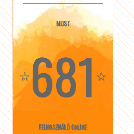
MOST
681
☆
☆
FELHASZNÁLÓ ONLINE