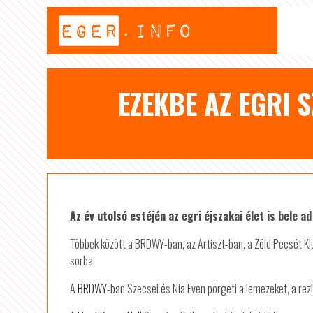
EZEKBE AZ EGRI 
Az év utolsó estéjén az egri éjszakai élet is bele a
Többek között a BRDWY-ban, az Artiszt-ban, a Zöld Pecsét K
sorba.
A
BRDWY
-ban Szecsei és Nia Even pörgeti a lemezeket, a rezi