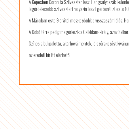
A
Kepesben
Coronita Szilveszter lesz. Hangsúlyozzák, különl
legérdekesebb szilveszteri helyszín lesz Egerben! Ezt este 10
A
Máraiban
este 9 órától megkezdődik a visszaszámlálás. Ha
A Dobó térre pedig megérkezik a Csikidam-király, azaz
Szikor
Színes a bulipaletta, akárhová mentek, jó szórakozást kívánu
az eredeti hír itt elérhető