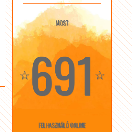
MOST
691
☆
☆
FELHASZNÁLÓ ONLINE