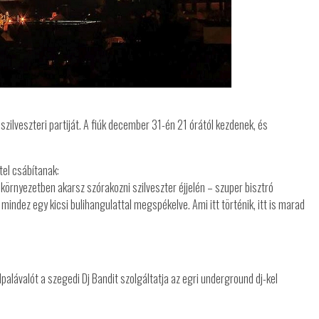
zilveszteri partiját. A fiúk december 31-én 21 órától kezdenek, és
tel csábítanak:
 környezetben akarsz szórakozni szilveszter éjjelén – szuper bisztró
mindez egy kicsi bulihangulattal megspékelve. Ami itt történik, itt is marad
lpalávalót a szegedi Dj Bandit szolgáltatja az egri underground dj-kel