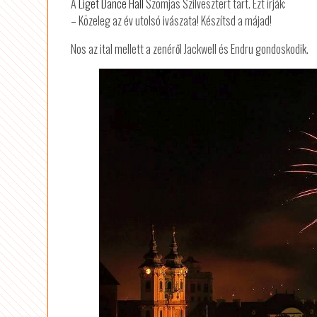
A
Liget Dance Hall
Szomjas Szilvesztert tart. Ezt írják:
– Közeleg az év utolsó ivászata! Készítsd a májad!
Nos az ital mellett a zenéről Jackwell és Endru gondoskodik.