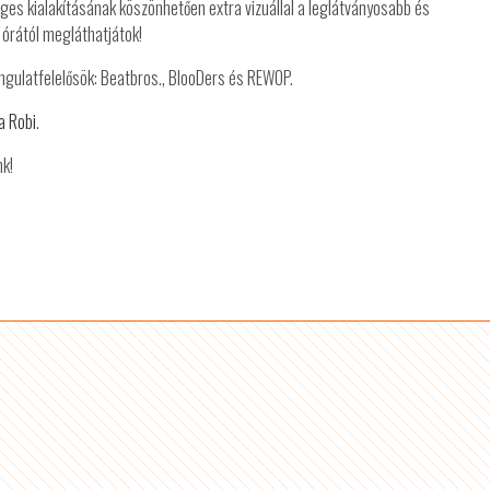
eges kialakításának köszönhetően extra vizuállal a leglátványosabb és
 órától megláthatjátok!
ngulatfelelősök: Beatbros., BlooDers és REWOP.
a Robi
.
nk!