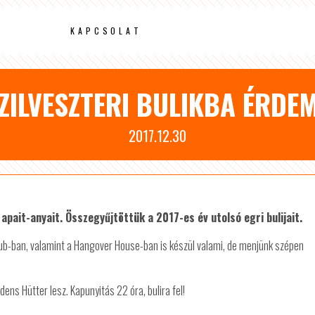
KAPCSOLAT
SZILVESZTERI BULIKBA ÉRDEM
2017.12.30
d apait-anyait. Összegyűjtöttük a 2017-es év utolsó egri bulijait.
lub-ban, valamint a Hangover House-ban is készül valami, de menjünk szépen
dens Hütter lesz. Kapunyitás 22 óra, bulira fel!