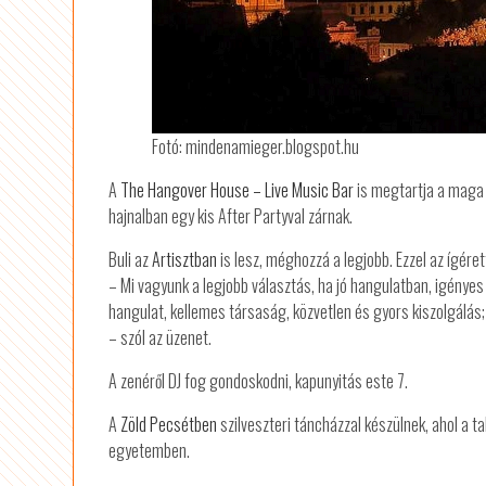
Fotó: mindenamieger.blogspot.hu
A
The Hangover House – Live Music Bar
is megtartja a maga s
hajnalban egy kis After Partyval zárnak.
Buli az
Artisztban
is lesz, méghozzá a legjobb. Ezzel az ígéret
– Mi vagyunk a legjobb választás, ha jó hangulatban, igényes
hangulat, kellemes társaság, közvetlen és gyors kiszolgálás; 
– szól az üzenet.
A zenéről DJ fog gondoskodni, kapunyitás este 7.
A
Zöld Pecsétben
szilveszteri táncházzal készülnek, ahol a ta
egyetemben.