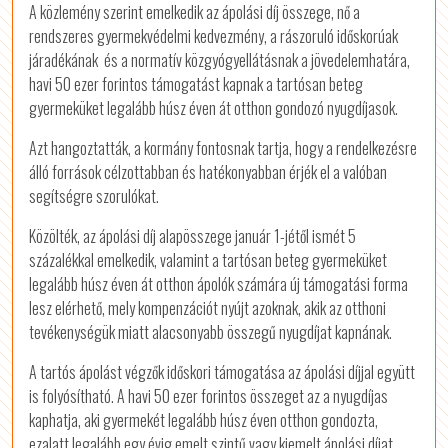
A közlemény szerint emelkedik az ápolási díj összege, nő a
rendszeres gyermekvédelmi kedvezmény, a rászoruló időskorúak
járadékának és a normatív közgyógyellátásnak a jövedelemhatára,
havi 50 ezer forintos támogatást kapnak a tartósan beteg
gyermeküket legalább húsz éven át otthon gondozó nyugdíjasok.
Azt hangoztatták, a kormány fontosnak tartja, hogy a rendelkezésre
álló források célzottabban és hatékonyabban érjék el a valóban
segítségre szorulókat.
Közölték, az ápolási díj alapösszege január 1-jétől ismét 5
százalékkal emelkedik, valamint a tartósan beteg gyermeküket
legalább húsz éven át otthon ápolók számára új támogatási forma
lesz elérhető, mely kompenzációt nyújt azoknak, akik az otthoni
tevékenységük miatt alacsonyabb összegű nyugdíjat kapnának.
A tartós ápolást végzők időskori támogatása az ápolási díjjal együtt
is folyósítható. A havi 50 ezer forintos összeget az a nyugdíjas
kaphatja, aki gyermekét legalább húsz éven otthon gondozta,
ezalatt legalább egy évig emelt szintű vagy kiemelt ápolási díjat