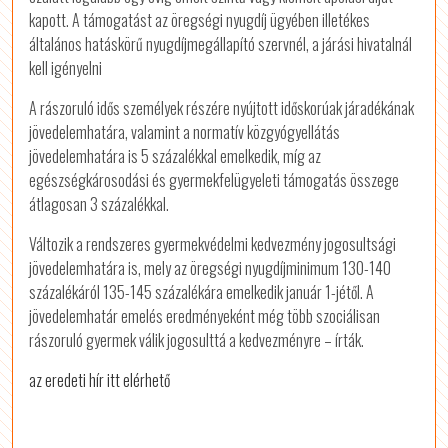
kapott. A támogatást az öregségi nyugdíj ügyében illetékes
általános hatáskörű nyugdíjmegállapító szervnél, a járási hivatalnál
kell igényelni
A rászoruló idős személyek részére nyújtott időskorúak járadékának
jövedelemhatára, valamint a normatív közgyógyellátás
jövedelemhatára is 5 százalékkal emelkedik, míg az
egészségkárosodási és gyermekfelügyeleti támogatás összege
átlagosan 3 százalékkal.
Változik a rendszeres gyermekvédelmi kedvezmény jogosultsági
jövedelemhatára is, mely az öregségi nyugdíjminimum 130-140
százalékáról 135-145 százalékára emelkedik január 1-jétől. A
jövedelemhatár emelés eredményeként még több szociálisan
rászoruló gyermek válik jogosulttá a kedvezményre – írták.
az eredeti hír itt elérhető