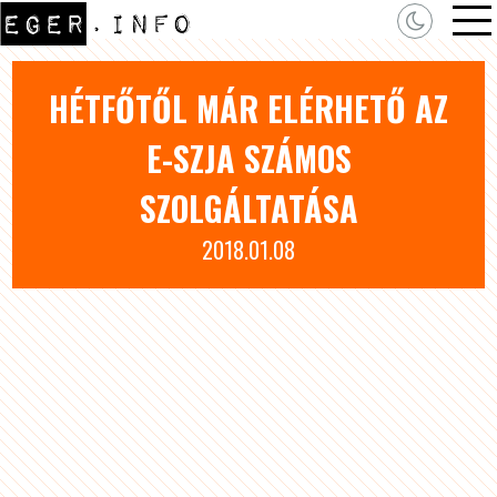
HÉTFŐTŐL MÁR ELÉRHETŐ AZ
E-SZJA SZÁMOS
SZOLGÁLTATÁSA
2018.01.08