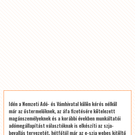
Idén a Nemzeti Adó- és Vámhivatal külön kérés nélkül
már az őstermelőknek, az áfa fizetésére kötelezett
magánszemélyeknek és a korábbi években munkáltatói
adómegállapítást választóknak is elkészíti az szja-
bevallás tervezetét, hétfőtől már az e-szja webes kitöltő