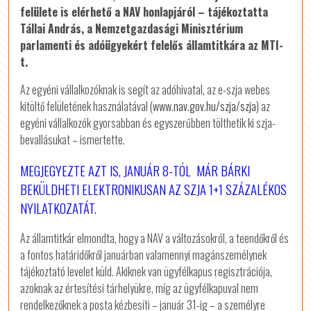
felülete is elérhető a NAV honlapjáról – tájékoztatta
Tállai András, a Nemzetgazdasági Minisztérium
parlamenti és adóügyekért felelős államtitkára az MTI-
t.
Az egyéni vállalkozóknak is segít az adóhivatal, az e-szja webes
kitöltő felületének használatával (
www.nav.gov.hu/szja/szja
) az
egyéni vállalkozók gyorsabban és egyszerűbben tölthetik ki szja-
bevallásukat – ismertette.
MEGJEGYEZTE AZT IS, JANUÁR 8-TÓL MÁR BÁRKI
BEKÜLDHETI ELEKTRONIKUSAN AZ SZJA 1+1 SZÁZALÉKOS
NYILATKOZATÁT.
Az államtitkár elmondta, hogy a NAV a változásokról, a teendőkről és
a fontos határidőkről januárban valamennyi magánszemélynek
tájékoztató levelet küld. Akiknek van ügyfélkapus regisztrációja,
azoknak az értesítési tárhelyükre, míg az ügyfélkapuval nem
rendelkezőknek a posta kézbesíti – január 31-ig – a személyre