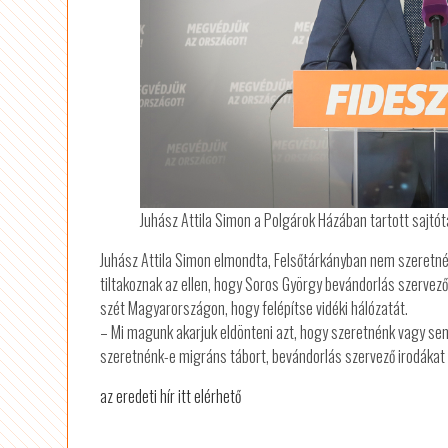
Juhász Attila Simon a Polgárok Házában tartott sajtó
Juhász Attila Simon elmondta, Felsőtárkányban nem szeretné
tiltakoznak az ellen, hogy Soros György bevándorlás szervező
szét Magyarországon, hogy felépítse vidéki hálózatát.
– Mi magunk akarjuk eldönteni azt, hogy szeretnénk vagy se
szeretnénk-e migráns tábort, bevándorlás szervező irodákat 
az eredeti hír itt elérhető