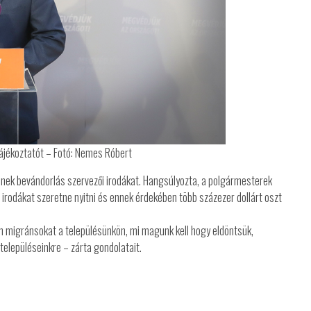
tájékoztatót – Fotó: Nemes Róbert
nek bevándorlás szervezői irodákat. Hangsúlyozta, a polgármesterek
 irodákat szeretne nyitni és ennek érdekében több százezer dollárt oszt
m migránsokat a településünkön, mi magunk kell hogy eldöntsük,
településeinkre – zárta gondolatait.