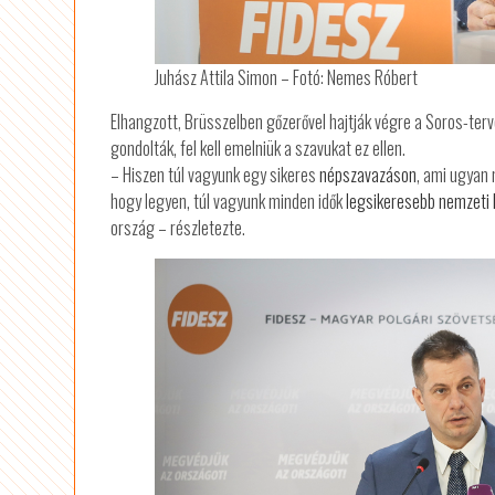
Juhász Attila Simon – Fotó: Nemes Róbert
Elhangzott, Brüsszelben gőzerővel hajtják végre a Soros-te
gondolták, fel kell emelniük a szavukat ez ellen.
– Hiszen túl vagyunk egy sikeres
népszavazáson
, ami ugyan
hogy legyen, túl vagyunk minden idők
legsikeresebb nemzeti 
ország – részletezte.