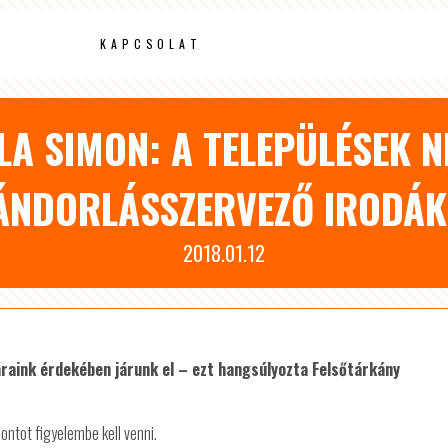
KAPCSOLAT
LA SIMON: A TELEPÜLÉSEK 
ÁNDORLÁSSZERVEZŐ IRODÁK
2018.01.12
raink érdekében járunk el – ezt hangsúlyozta Felsőtárkány
ntot figyelembe kell venni.