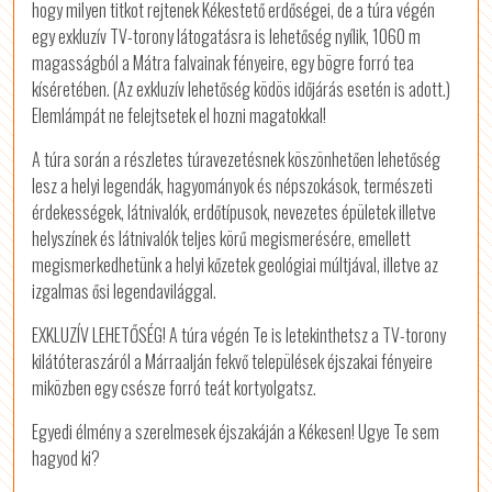
hogy milyen titkot rejtenek Kékestető erdőségei, de a túra végén
egy exkluzív TV-torony látogatásra is lehetőség nyílik, 1060 m
magasságból a Mátra falvainak fényeire, egy bögre forró tea
kíséretében. (Az exkluzív lehetőség ködös időjárás esetén is adott.)
Elemlámpát ne felejtsetek el hozni magatokkal!
A túra során a részletes túravezetésnek köszönhetően lehetőség
lesz a helyi legendák, hagyományok és népszokások, természeti
érdekességek, látnivalók, erdőtípusok, nevezetes épületek illetve
helyszínek és látnivalók teljes körű megismerésére, emellett
megismerkedhetünk a helyi kőzetek geológiai múltjával, illetve az
izgalmas ősi legendavilággal.
EXKLUZÍV LEHETŐSÉG! A túra végén Te is letekinthetsz a TV-torony
kilátóteraszáról a Márraalján fekvő települések éjszakai fényeire
miközben egy csésze forró teát kortyolgatsz.
Egyedi élmény a szerelmesek éjszakáján a Kékesen! Ugye Te sem
hagyod ki?