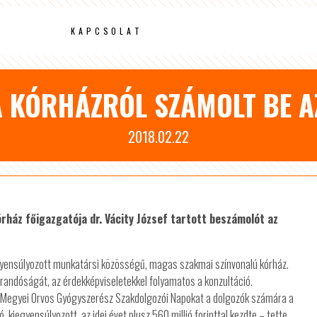
KAPCSOLAT
 A KÓRHÁZRÓL SZÁMOLT BE A
2018.02.22
rház főigazgatója dr. Vácity József tartott beszámolót az
egyensúlyozott munkatársi közösségű, magas szakmai színvonalú kórház.
járandóságát, az érdekképviseletekkel folyamatos a konzultáció.
ves Megyei Orvos Gyógyszerész Szakdolgozói Napokat a dolgozók számára a
kiegyensúlyozott, az idei évet plusz 560 millió forinttal kezdte – tette