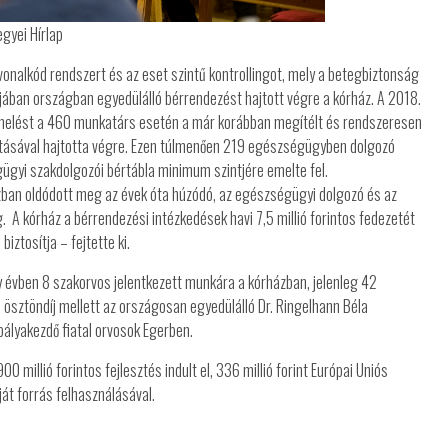
egyei Hírlap
vonalkód rendszert és az eset szintű kontrollingot, mely a betegbiztonság
jában országban egyedülálló bérrendezést hajtott végre a kórház. A 2018.
emelést a 460 munkatárs esetén a már korábban megítélt és rendszeresen
rtásával hajtotta végre. Ezen túlmenően 219 egészségügyben dolgozó
gyi szakdolgozói bértábla minimum szintjére emelte fel.
ázban oldódott meg az évek óta húzódó, az egészségügyi dolgozó és az
A kórház a bérrendezési intézkedések havi 7,5 millió forintos fedezetét
ztosítja – fejtette ki.
y évben 8 szakorvos jelentkezett munkára a kórházban, jelenleg 42
i ösztöndíj mellett az országosan egyedülálló Dr. Ringelhann Béla
pályakezdő fiatal orvosok Egerben.
0 millió forintos fejlesztés indult el, 336 millió forint Európai Uniós
aját forrás felhasználásával.