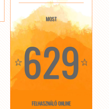
MOST
629
☆
☆
FELHASZNÁLÓ ONLINE