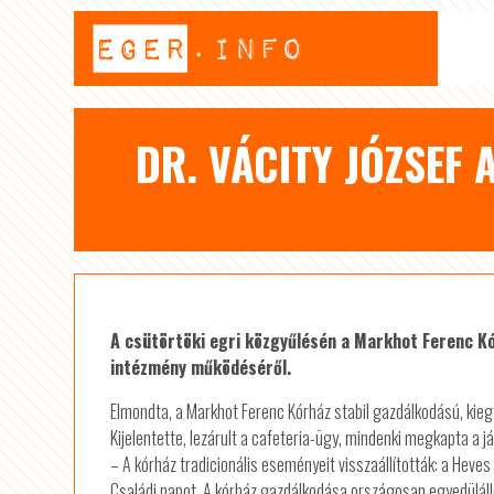
DR. VÁCITY JÓZSEF
A csütörtöki egri közgyűlésén a Markhot Ferenc Kó
intézmény működéséről.
Elmondta, a Markhot Ferenc Kórház stabil gazdálkodású, ki
Kijelentette, lezárult a cafeteria-ügy, mindenki megkapta a 
– A kórház tradicionális eseményeit visszaállították: a He
Családi napot. A kórház gazdálkodása országosan egyedülálló, 