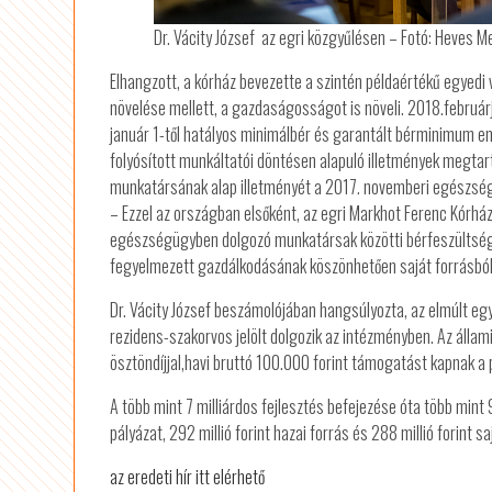
Dr. Vácity József az egri közgyűlésen – Fotó: Heves M
Elhangzott, a kórház bevezette a szintén példaértékű egyedi 
növelése mellett, a gazdaságosságot is növeli. 2018.február
január 1-től hatályos minimálbér és garantált bérminimum 
folyósított munkáltatói döntésen alapuló illetmények megta
munkatársának alap illetményét a 2017. novemberi egészségü
– Ezzel az országban elsőként, az egri Markhot Ferenc Kórh
egészségügyben dolgozó munkatársak közötti bérfeszültség. 
fegyelmezett gazdálkodásának köszönhetően saját forrásból bi
Dr. Vácity József beszámolójában hangsúlyozta, az elmúlt eg
rezidens-szakorvos jelölt dolgozik az intézményben. Az állam
ösztöndíjjal,havi bruttó 100.000 forint támogatást kapnak a 
A több mint 7 milliárdos fejlesztés befejezése óta több mint 90
pályázat, 292 millió forint hazai forrás és 288 millió forint s
az eredeti hír itt elérhető