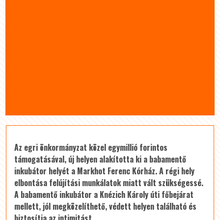
Az egri önkormányzat közel egymillió forintos
támogatásával, új helyen alakította ki a babamentő
inkubátor helyét a Markhot Ferenc Kórház. A régi hely
elbontása felújítási munkálatok miatt vált szükségessé.
A babamentő inkubátor a Knézich Károly úti főbejárat
mellett, jól megközelíthető, védett helyen található és
biztosítja az intimitást.