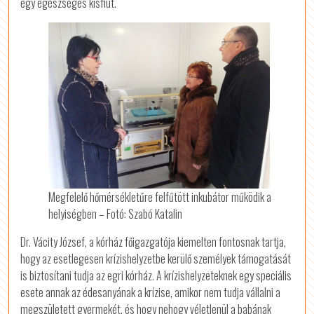
egy egészséges kisfiút.
Megfelelő hőmérsékletűre felfűtött inkubátor működik a
helyiségben – Fotó: Szabó Katalin
Dr. Vácity József, a kórház főigazgatója kiemelten fontosnak tartja,
hogy az esetlegesen krízishelyzetbe kerülő személyek támogatását
is biztosítani tudja az egri kórház. A krízishelyzeteknek egy speciális
esete annak az édesanyának a krízise, amikor nem tudja vállalni a
megszületett gyermekét, és hogy nehogy véletlenül a babának