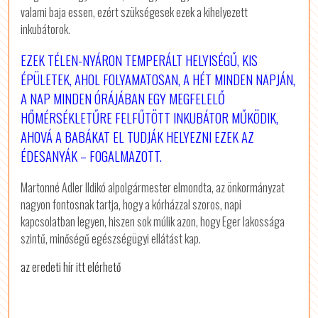
valami baja essen, ezért szükségesek ezek a kihelyezett
inkubátorok.
EZEK TÉLEN-NYÁRON TEMPERÁLT HELYISÉGŰ, KIS
ÉPÜLETEK, AHOL FOLYAMATOSAN, A HÉT MINDEN NAPJÁN,
A NAP MINDEN ÓRÁJÁBAN EGY MEGFELELŐ
HŐMÉRSÉKLETŰRE FELFŰTÖTT INKUBÁTOR MŰKÖDIK,
AHOVÁ A BABÁKAT EL TUDJÁK HELYEZNI EZEK AZ
ÉDESANYÁK – FOGALMAZOTT.
Martonné Adler Ildikó alpolgármester elmondta, az önkormányzat
nagyon fontosnak tartja, hogy a kórházzal szoros, napi
kapcsolatban legyen, hiszen sok múlik azon, hogy Eger lakossága
szintű, minőségű egészségügyi ellátást kap.
az eredeti hír itt elérhető