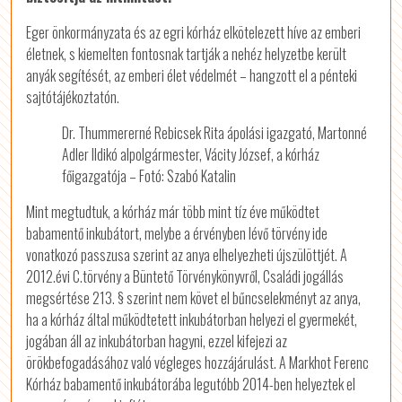
Eger önkormányzata és az egri kórház elkötelezett híve az emberi
életnek, s kiemelten fontosnak tartják a nehéz helyzetbe került
anyák segítését, az emberi élet védelmét – hangzott el a pénteki
sajtótájékoztatón.
Dr. Thummererné Rebicsek Rita ápolási igazgató, Martonné
Adler Ildikó alpolgármester, Vácity József, a kórház
főigazgatója – Fotó: Szabó Katalin
Mint megtudtuk, a kórház már több mint tíz éve működtet
babamentő inkubátort, melybe a érvényben lévő törvény ide
vonatkozó passzusa szerint az anya elhelyezheti újszülöttjét. A
2012.évi C.törvény a Büntető Törvénykönyvről, Családi jogállás
megsértése 213. § szerint nem követ el bűncselekményt az anya,
ha a kórház által működtetett inkubátorban helyezi el gyermekét,
jogában áll az inkubátorban hagyni, ezzel kifejezi az
örökbefogadásához való végleges hozzájárulást. A Markhot Ferenc
Kórház babamentő inkubátorába legutóbb 2014-ben helyeztek el