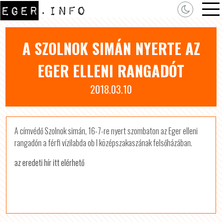
A SZOLNOK SIMÁN NYERTE AZ
EGER ELLENI RANGADÓT
2018.03.10
A címvédő Szolnok simán, 16-7-re nyert szombaton az Eger elleni
rangadón a férfi vízilabda ob I középszakaszának felsőházában.
az eredeti hír itt elérhető