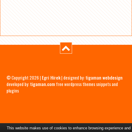
© Copyright 2026 |
Egri Hírek
| designed by:
tigaman webdesign
developed by:
tigaman.com
free wordpress themes snippets and
plugins
This website makes use of cookies to enhance browsing experience and