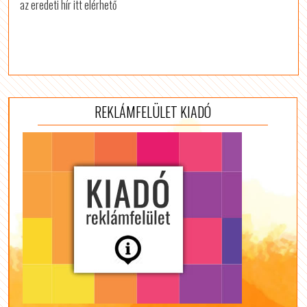
az eredeti hír itt elérhető
REKLÁMFELÜLET KIADÓ