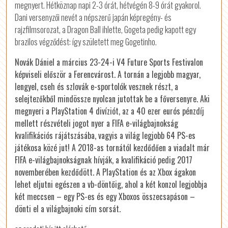
megnyert. Hétköznap napi 2-3 órát, hétvégén 8-9 órát gyakorol.
Dani versenyzői nevét a népszerű japán képregény- és
rajzfilmsorozat, a Dragon Ball ihlette, Gogeta pedig kapott egy
brazilos végződést: így született meg Gogetinho.
Novák Dániel a március 23-24-i V4 Future Sports Festivalon
képviseli először a Ferencvárost. A tornán a legjobb magyar,
lengyel, cseh és szlovák e-sportolók vesznek részt, a
selejtezőkből mindössze nyolcan jutottak be a főversenyre. Aki
megnyeri a PlayStation 4 divíziót, az a 40 ezer eurós pénzdíj
mellett részvételi jogot nyer a FIFA e-világbajnokság
kvalifikációs rájátszásába, vagyis a világ legjobb 64 PS-es
játékosa közé jut! A 2018-as tornától kezdődően a viadalt már
FIFA e-világbajnokságnak hívják, a kvalifikáció pedig 2017
novemberében kezdődött. A PlayStation és az Xbox ágakon
lehet eljutni egészen a vb-döntőig, ahol a két konzol legjobbja
két meccsen – egy PS-es és egy Xboxos összecsapáson –
dönti el a világbajnoki cím sorsát.