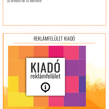
az eredeti hír itt elérhető
REKLÁMFELÜLET KIADÓ