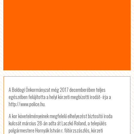
A Boldogi Önkormányzat még 2017 decemberében teljes
egészében felújította a helyi körzeti megbízotti irodát- írja a
http://www.police.hu.
A kor követelményeinek megfelelő elhelyezést biztosító iroda
kulcsát március 28-án adta át Laczkó Roland, a település
polgármestere Hornyák István r. főtörzszászlós, körzeti