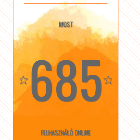
MOST
685
☆
☆
FELHASZNÁLÓ ONLINE