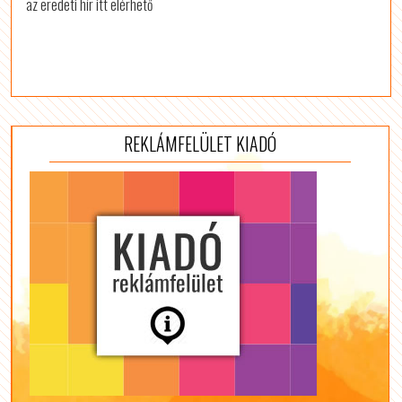
az eredeti hír itt elérhető
REKLÁMFELÜLET KIADÓ