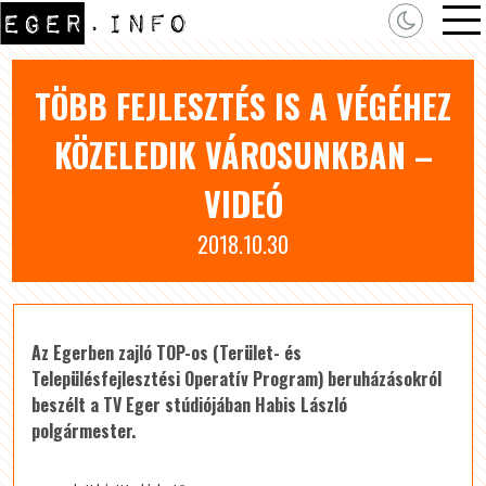
TÖBB FEJLESZTÉS IS A VÉGÉHEZ
KÖZELEDIK VÁROSUNKBAN –
VIDEÓ
2018.10.30
Az Egerben zajló TOP-os (Terület- és
Településfejlesztési Operatív Program) beruházásokról
beszélt a TV Eger stúdiójában Habis László
polgármester.