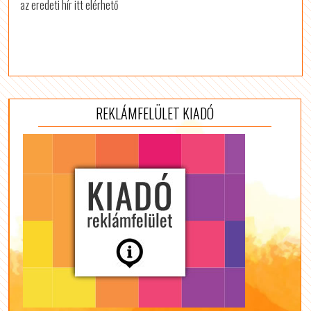
az eredeti hír itt elérhető
REKLÁMFELÜLET KIADÓ