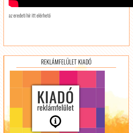
az eredeti hír itt elérhető
REKLÁMFELÜLET KIADÓ