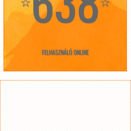
638
☆
☆
FELHASZNÁLÓ ONLINE