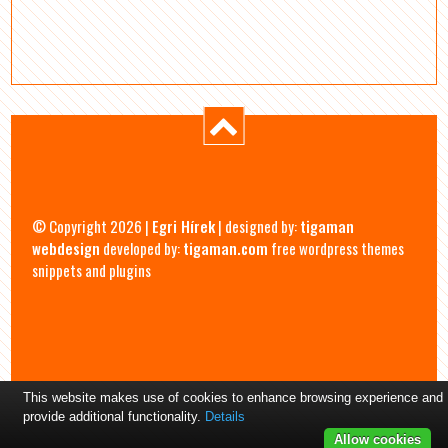
© Copyright 2026 |
Egri Hírek
| designed by:
tigaman
webdesign
developed by:
tigaman.com
free wordpress themes
snippets and plugins
This website makes use of cookies to enhance browsing experience and
provide additional functionality.
Details
Allow cookies