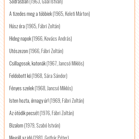
Sodrásban
(1963, Gaál István)
A tizedes meg a többiek
(1965, Keleti Márton)
Húsz óra
(1965, Fábri Zoltán)
Hideg napok
(1966, Kovács András)
Utószezon
(1966, Fábri Zoltán)
Csillagosok, katonák
(1967, Jancsó Miklós)
Feldobott kő
(1968, Sára Sándor)
Fényes szelek
(1968, Jancsó Miklós)
Isten hozta, őrnagy úr!
(1969, Fábri Zoltán)
Az ötödik pecsét
(1976, Fábri Zoltán)
Bizalom
(1979, Szabó István)
Megáll az idő
(1981, Gothár Péter)