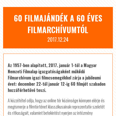
60 FILMAJÁNDÉK A 60 ÉVES
FILMARCHÍVUMTÓL
2017.12.24
Az 1957-ben alapított, 2017. január 1-től a Magyar
Nemzeti Filmalap igazgatóságaként működő
Filmarchívum igazi filmcsemegékkel zárja a jubileumi
évet: december 22-től január 12-ig 60 filmjét szabadon
hozzáférhetővé teszi.
A közzététel célja, hogy az online tér közönsége könnyen elérje és
megismerje a filmtörténet klasszikusainak reprezentatív szeletét
és ritkaságait, valamint betekintést nyerjen az intézmény