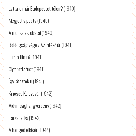
Látta-e már Budapestet télen?
(1940)
Megjött a posta
(1940)
A munka akrobatái
(1940)
Boldogság vége / Az intéző úr
(1941)
Film a filmről
(1941)
Cigarettafüst
(1941)
Így játsztok ti
(1941)
Kincses Kolozsvár
(1942)
Vidámsághangverseny
(1942)
Tarkabarka
(1942)
A hangod elkísér
(1944)