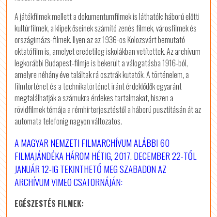
A játékfilmek mellett a dokumentumfilmek is láthatók: háború előtti
kultúrfilmek, a klipek őseinek számító zenés filmek, városfilmek és
országimázs-filmek. Ilyen az az 1936-os Kolozsvárt bemutató
oktatófilm is, amelyet eredetileg iskolákban vetítettek. Az archívum
legkorábbi Budapest-filmje is bekerült a válogatásba 1916-ból,
amelyre néhány éve találtak rá osztrák kutatók. A történelem, a
filmtörténet és a technikatörténet iránt érdeklődők egyaránt
megtalálhatják a számukra érdekes tartalmakat, hiszen a
rövidfilmek témája a rémhírterjesztéstől a háború pusztításán át az
automata telefonig nagyon változatos.
A MAGYAR NEMZETI FILMARCHÍVUM ALÁBBI 60
FILMAJÁNDÉKA HÁROM HÉTIG, 2017. DECEMBER 22-TŐL
JANUÁR 12-IG TEKINTHETŐ MEG SZABADON AZ
ARCHÍVUM VIMEO CSATORNÁJÁN:
EGÉSZESTÉS FILMEK: