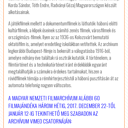
Korda Sándor, Tóth Endre, Radványi Géza) Magyarországon készült
alkotásainak.
A játékfilmek mellett a dokumentumfilmek is láthatók: háború előtti
kultúrfilmek, a klipek őseinek számító zenés filmek, városfilmek és
országimázs-filmek. Ilyen az az 1936-os Kolozsvárt bemutató
oktatófilm is, amelyet eredetileg iskolákban vetítettek. Az archívum
legkorábbi Budapest-filmje is bekerült a válogatásba 1916-ból,
amelyre néhány éve találtak rá osztrák kutatók. A történelem, a
filmtörténet és a technikatörténet iránt érdeklődők egyaránt
megtalálhatják a számukra érdekes tartalmakat, hiszen a
rövidfilmek témája a rémhírterjesztéstől a háború pusztításán át az
automata telefonig nagyon változatos.
A MAGYAR NEMZETI FILMARCHÍVUM ALÁBBI 60
FILMAJÁNDÉKA HÁROM HÉTIG, 2017. DECEMBER 22-TŐL
JANUÁR 12-IG TEKINTHETŐ MEG SZABADON AZ
ARCHÍVUM VIMEO CSATORNÁJÁN: