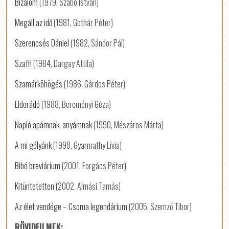
Bizalom
(1979, Szabó István)
Megáll az idő
(1981, Gothár Péter)
Szerencsés Dániel
(1982, Sándor Pál)
Szaffi
(1984, Dargay Attila)
Szamárköhögés
(1986, Gárdos Péter)
Eldorádó
(1988, Bereményi Géza)
Napló apámnak, anyámnak
(1990, Mészáros Márta)
A mi gólyánk
(1998, Gyarmathy Lívia)
Bibó breviárium
(2001, Forgács Péter)
Kitüntetetten
(2002, Almási Tamás)
Az élet vendége – Csoma legendárium
(2005, Szemző Tibor)
RÖVIDFILMEK: