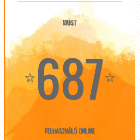
MOST
687
☆
☆
FELHASZNÁLÓ ONLINE