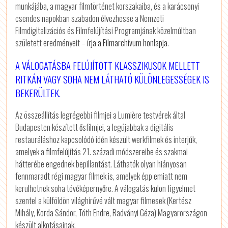
munkájába, a magyar filmtörténet korszakaiba, és a karácsonyi
csendes napokban szabadon élvezhesse a Nemzeti
Filmdigitalizációs és Filmfelújítási Programjának közelmúltban
született eredményeit –
írja a Filmarchívum honlapja
.
A VÁLOGATÁSBA FELÚJÍTOTT KLASSZIKUSOK MELLETT
RITKÁN VAGY SOHA NEM LÁTHATÓ KÜLÖNLEGESSÉGEK IS
BEKERÜLTEK.
Az összeállítás legrégebbi filmjei a Lumière testvérek által
Budapesten készített ősfilmjei, a legújabbak a digitális
restauráláshoz kapcsolódó idén készült werkfilmek és interjúk,
amelyek a filmfelújítás 21. századi módszereibe és szakmai
hátterébe engednek bepillantást. Láthatók olyan hiányosan
fennmaradt régi magyar filmek is, amelyek épp emiatt nem
kerülhetnek soha tévéképernyőre. A válogatás külön figyelmet
szentel a külföldön világhírűvé vált magyar filmesek (Kertész
Mihály, Korda Sándor, Tóth Endre, Radványi Géza) Magyarországon
készült alkotásainak.