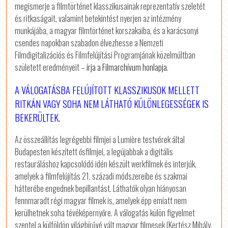
megismerje a filmtörténet klasszikusainak reprezentatív szeletét
és ritkaságait, valamint betekintést nyerjen az intézmény
munkájába, a magyar filmtörténet korszakaiba, és a karácsonyi
csendes napokban szabadon élvezhesse a Nemzeti
Filmdigitalizációs és Filmfelújítási Programjának közelmúltban
született eredményeit –
írja a Filmarchívum honlapja
.
A VÁLOGATÁSBA FELÚJÍTOTT KLASSZIKUSOK MELLETT
RITKÁN VAGY SOHA NEM LÁTHATÓ KÜLÖNLEGESSÉGEK IS
BEKERÜLTEK.
Az összeállítás legrégebbi filmjei a Lumière testvérek által
Budapesten készített ősfilmjei, a legújabbak a digitális
restauráláshoz kapcsolódó idén készült werkfilmek és interjúk,
amelyek a filmfelújítás 21. századi módszereibe és szakmai
hátterébe engednek bepillantást. Láthatók olyan hiányosan
fennmaradt régi magyar filmek is, amelyek épp emiatt nem
kerülhetnek soha tévéképernyőre. A válogatás külön figyelmet
szentel a külföldön világhírűvé vált magyar filmesek (Kertész Mihály,