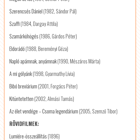
Szerencsés Dániel
(1982, Sándor Pál)
Szaffi
(1984, Dargay Attila)
Szamárköhögés
(1986, Gárdos Péter)
Eldorádó
(1988, Bereményi Géza)
Napló apámnak, anyámnak
(1990, Mészáros Márta)
A mi gólyánk
(1998, Gyarmathy Lívia)
Bibó breviárium
(2001, Forgács Péter)
Kitüntetetten
(2002, Almási Tamás)
Az élet vendége – Csoma legendárium
(2005, Szemző Tibor)
RÖVIDFILMEK:
Lumiére-összeállítás
(1896)