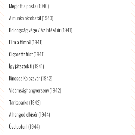
Megjött a posta
(1940)
A munka akrobatái
(1940)
Boldogság vége / Az intéző úr
(1941)
Film a filmről
(1941)
Cigarettafüst
(1941)
Így játsztok ti
(1941)
Kincses Kolozsvár
(1942)
Vidámsághangverseny
(1942)
Tarkabarka
(1942)
A hangod elkísér
(1944)
Üsd pofon!
(1944)