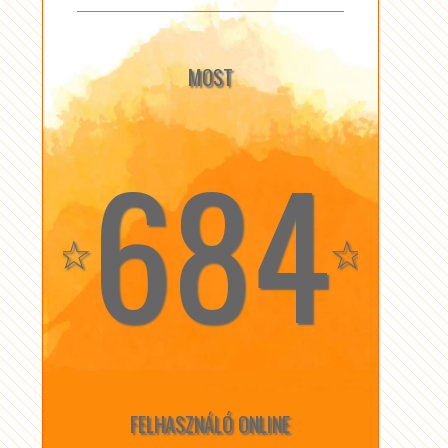
MOST
684
☆
☆
FELHASZNÁLÓ ONLINE