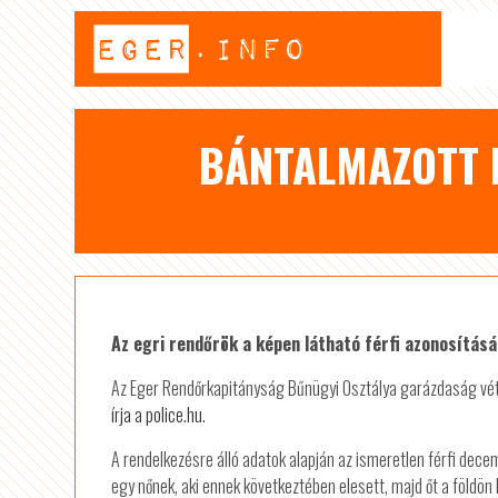
BÁNTALMAZOTT E
Az egri rendőrök a képen látható férfi azonosítás
Az Eger Rendőrkapitányság Bűnügyi Osztálya garázdaság véts
írja a police.hu.
A rendelkezésre álló adatok alapján az ismeretlen férfi dec
egy nőnek, aki ennek következtében elesett, majd őt a földön 