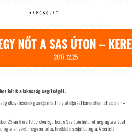
KAPCSOLAT
GY NŐT A SAS ÚTON – KER
2017.12.25
ához kérik a lakosság segítségét.
ég elkövetésének gyanúja miatt folytat eljárást ismeretlen tettes ellen
–
ember 23-án 6 óra 10 perckor Egerben, a Sas úton hátulról megrúgta a lábát
lefogta, a nyakát megszorította, továbbá a száját befogta. A sértett