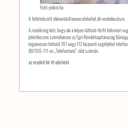
Fotó: police.hu
A feltételezett elkövetőről kamerafelvétel áll rendelkezésre.
A rendőrség kéri, hogy aki a képen látható férfit felismeri
jelentkezzen személyesen az Egri Rendőrkapitányság Bűnügy
ingyenesen hívható 107 vagy 112 központi segélyhívó telefo
80/555-111-es „Telefontanú” zöld számán.
az eredeti hír itt elérhető