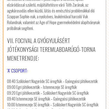
elzáródással születő, májátültetésre váró Tóth Zarának, az
agykárosodás ellen küzdő, látás és emésztési problémákkal élő
Szappan Sophie-nak, a nyolcéves, leukémiával harcoló Vuk
Rolandnak, valamint az Age of Hope gyermekvédelmi alapítványnak
próbálnak segíteni.
VII. FOCIVAL A GYÓGYULÁSÉRT
JÓTÉKONYSÁGI TEREMLABDARÚGÓ-TORNA
MENETRENDJE:
’A’ CSOPORT:
08:40 Szőlőskert Nagyréde SC öregfiúk – Gyöngyösi játékvezetők
09:00 Egri játékvezetők – Istenmezeje SE öregfiúk
09:20 Egri játékvezetők – Szőlőskert Nagyréde SC öregfiúk
09:40 Istenmezeje SE öregfiúk – Gyöngyösi játékvezetők
10:00 Istenmezeje SE öregfiúk – Szőlőskert Nagyréde SC öregfiúk