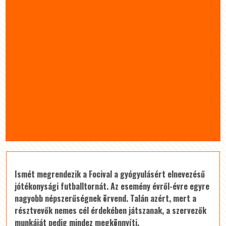
Ismét megrendezik a Focival a gyógyulásért elnevezésű
jótékonysági futballtornát. Az esemény évről-évre egyre
nagyobb népszerűségnek örvend. Talán azért, mert a
résztvevők nemes cél érdekében játszanak, a szervezők
munkáját pedig mindez megkönnyíti.