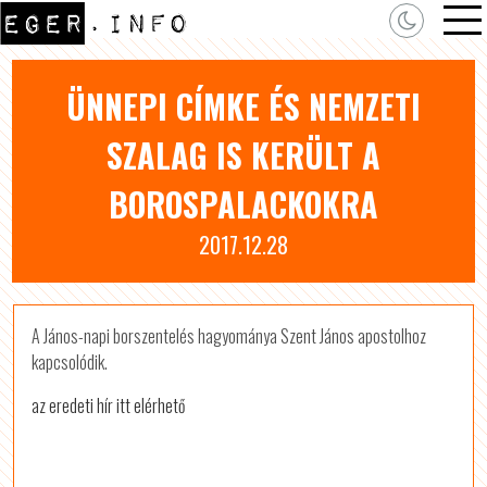
ÜNNEPI CÍMKE ÉS NEMZETI
SZALAG IS KERÜLT A
BOROSPALACKOKRA
2017.12.28
A János-napi borszentelés hagyománya Szent János apostolhoz
kapcsolódik.
az eredeti hír itt elérhető