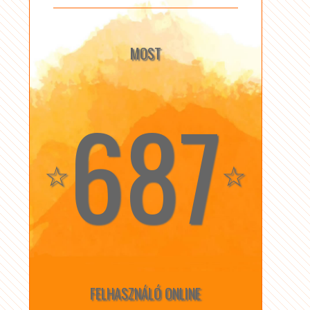
MOST
687
☆
☆
FELHASZNÁLÓ ONLINE