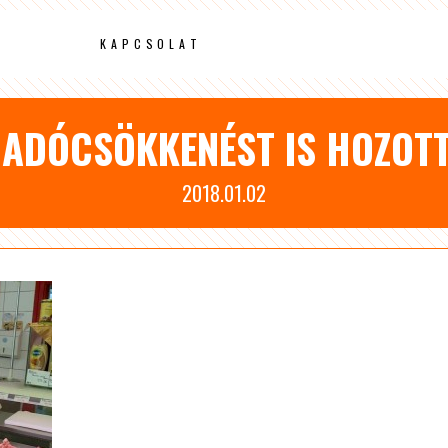
KAPCSOLAT
 ADÓCSÖKKENÉST IS HOZOTT
2018.01.02