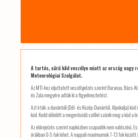
A tartós, sűrű köd veszélye miatt az ország nagy 
Meteorológiai Szolgálat.
Az MTI-hez eljuttatott veszélyjelzés szerint Baranya, Bács
és Zala megyére adták ki a figyelmeztetést.
Azt írták: a dunántúli (Dél- és Közép-Dunántúl, Alpokalja) köd
köd. Kedd délelőtt a megerősödő széllel szűnik meg a köd a l
Az előrejelzés szerint napközben csapadék nem valószínű. Es
órákban 0-5 fok lehet. A nappali maximumok 7-13 fok között al