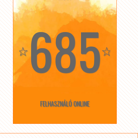
685
☆
☆
FELHASZNÁLÓ ONLINE