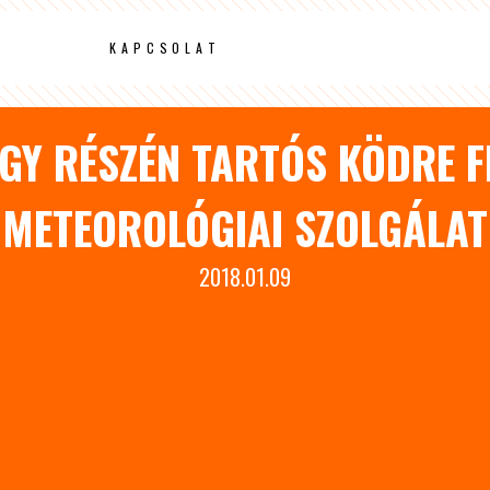
KAPCSOLAT
GY RÉSZÉN TARTÓS KÖDRE F
METEOROLÓGIAI SZOLGÁLAT
2018.01.09