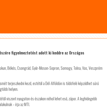
részére figyelmeztetést adott ki keddre az Országos
-Kiskun, Békés, Csongrád, Győr-Moson-Sopron, Somogy, Tolna, Vas, Veszprém
 ismét terjeszkedni kezd, estétől a Dél-Alföldön is többfelé képződhet sűrű
egtöbb helyen.
tétől viszont nyugaton és északon néhol lehet eső, zápor. A leghidegebb
akulnak – írja az MTI.