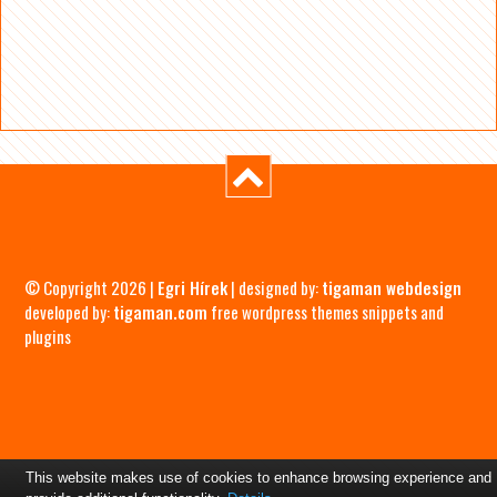
© Copyright 2026 |
Egri Hírek
| designed by:
tigaman webdesign
developed by:
tigaman.com
free wordpress themes snippets and
plugins
This website makes use of cookies to enhance browsing experience and