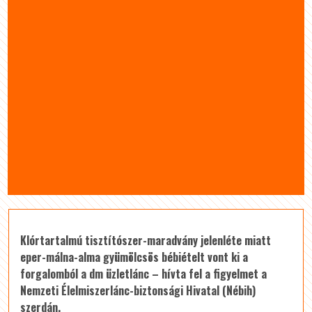
Klórtartalmú tisztítószer-maradvány jelenléte miatt
eper-málna-alma gyümölcsös bébiételt vont ki a
forgalomból a dm üzletlánc – hívta fel a figyelmet a
Nemzeti Élelmiszerlánc-biztonsági Hivatal (Nébih)
szerdán.