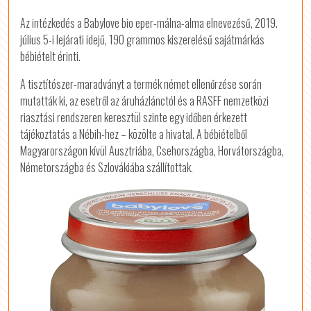
Az intézkedés a Babylove bio eper-málna-alma elnevezésű, 2019.
július 5-i lejárati idejű, 190 grammos kiszerelésű sajátmárkás
bébiételt érinti.
A tisztítószer-maradványt a termék német ellenőrzése során
mutatták ki, az esetről az áruházlánctól és a RASFF nemzetközi
riasztási rendszeren keresztül szinte egy időben érkezett
tájékoztatás a Nébih-hez – közölte a hivatal. A bébiételből
Magyarországon kívül Ausztriába, Csehországba, Horvátországba,
Németországba és Szlovákiába szállítottak.