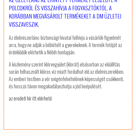
POLCOKRÓL ÉS VISSZAHÍVJA A FOGYASZTÓKTÓL. A
KORÁBBAN MEGVÁSÁROLT TERMÉKEKET A DM ÜZLETEI
VISSZAVESZIK.
Az élelmiszerlánc-biztonsági hivatal felhívja a vásárlók figyelmét
arra, hogy ne adják a bébiételt a gyerekeknek. A termék fotóját az
érdeklődők elérhetik a Nébih honlapján.
A közlemény szerint klórvegyület (klorát) elsősorban az előállítás
során felhasznált klóros víz miatt fordulhat elő az élelmiszerekben.
Az emberi testben a vér oxigénfelvételének képességét csökkenti,
és hosszú távon megakadályozhatja a jód beépülését.
az eredeti hír itt elérhető