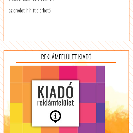
az eredeti hír itt elérhető
REKLÁMFELÜLET KIADÓ