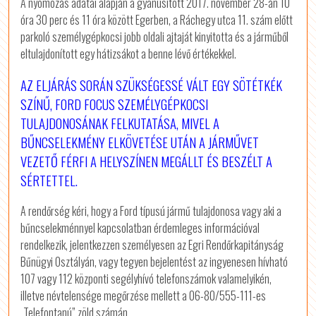
A nyomozás adatai alapján a gyanúsított 2017. november 28-án 10
óra 30 perc és 11 óra között Egerben, a Ráchegy utca 11. szám előtt
parkoló személygépkocsi jobb oldali ajtaját kinyitotta és a járműből
eltulajdonított egy hátizsákot a benne lévő értékekkel.
AZ ELJÁRÁS SORÁN SZÜKSÉGESSÉ VÁLT EGY SÖTÉTKÉK
SZÍNŰ, FORD FOCUS SZEMÉLYGÉPKOCSI
TULAJDONOSÁNAK FELKUTATÁSA, MIVEL A
BŰNCSELEKMÉNY ELKÖVETÉSE UTÁN A JÁRMŰVET
VEZETŐ FÉRFI A HELYSZÍNEN MEGÁLLT ÉS BESZÉLT A
SÉRTETTEL.
A rendőrség kéri, hogy a Ford típusú jármű tulajdonosa vagy aki a
bűncselekménnyel kapcsolatban érdemleges információval
rendelkezik, jelentkezzen személyesen az Egri Rendőrkapitányság
Bűnügyi Osztályán, vagy tegyen bejelentést az ingyenesen hívható
107 vagy 112 központi segélyhívó telefonszámok valamelyikén,
illetve névtelensége megőrzése mellett a 06-80/555-111-es
„Telefontanú” zöld számán.