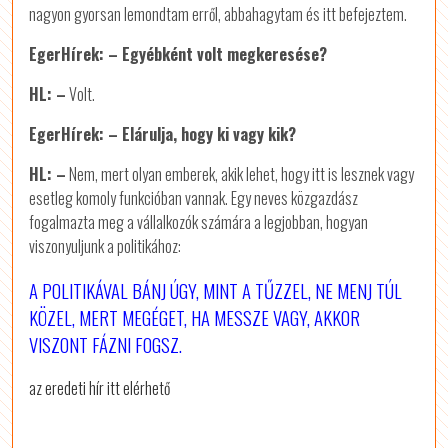
nagyon gyorsan lemondtam erről, abbahagytam és itt befejeztem.
EgerHírek: – Egyébként volt megkeresése?
HL: –
Volt.
EgerHírek: – Elárulja, hogy ki vagy kik?
HL: –
Nem, mert olyan emberek, akik lehet, hogy itt is lesznek vagy
esetleg komoly funkcióban vannak. Egy neves közgazdász
fogalmazta meg a vállalkozók számára a legjobban, hogyan
viszonyuljunk a politikához:
A POLITIKÁVAL BÁNJ ÚGY, MINT A TŰZZEL, NE MENJ TÚL
KÖZEL, MERT MEGÉGET, HA MESSZE VAGY, AKKOR
VISZONT FÁZNI FOGSZ.
az eredeti hír itt elérhető