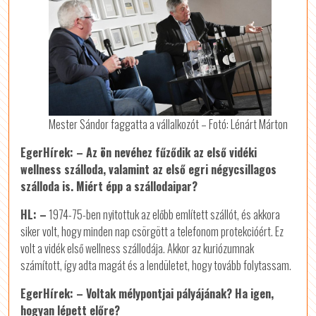
Mester Sándor faggatta a vállalkozót – Fotó: Lénárt Márton
EgerHírek: – Az ön nevéhez fűződik az első vidéki
wellness szálloda, valamint az első egri négycsillagos
szálloda is. Miért épp a szállodaipar?
HL: –
1974-75-ben nyitottuk az előbb említett szállót, és akkora
siker volt, hogy minden nap csörgött a telefonom protekcióért. Ez
volt a vidék első wellness szállodája. Akkor az kuriózumnak
számított, így adta magát és a lendületet, hogy tovább folytassam.
EgerHírek: – Voltak mélypontjai pályájának? Ha igen,
hogyan lépett előre?