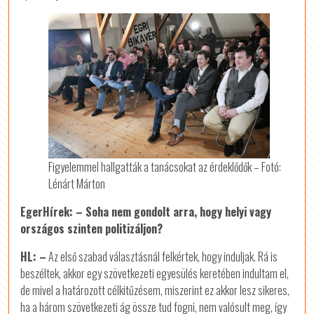
Figyelemmel hallgatták a tanácsokat az érdeklődők – Fotó:
Lénárt Márton
EgerHírek: – Soha nem gondolt arra, hogy helyi vagy
országos szinten politizáljon?
HL: –
Az első szabad választásnál felkértek, hogy induljak. Rá is
beszéltek, akkor egy szövetkezeti egyesülés keretében indultam el,
de mivel a határozott célkitűzésem, miszerint ez akkor lesz sikeres,
ha a három szövetkezeti ág össze tud fogni, nem valósult meg, így