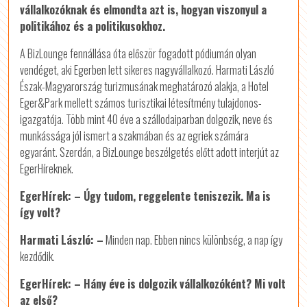
vállalkozóknak és elmondta azt is, hogyan viszonyul a
politikához és a politikusokhoz.
A BizLounge fennállása óta először fogadott pódiumán olyan
vendéget, aki Egerben lett sikeres nagyvállalkozó. Harmati László
Észak-Magyarország turizmusának meghatározó alakja, a Hotel
Eger&Park mellett számos turisztikai létesítmény tulajdonos-
igazgatója. Több mint 40 éve a szállodaiparban dolgozik, neve és
munkássága jól ismert a szakmában és az egriek számára
egyaránt. Szerdán, a BizLounge beszélgetés előtt adott interjút az
EgerHíreknek.
EgerHírek: – Úgy tudom, reggelente teniszezik. Ma is
így volt?
Harmati László: –
Minden nap. Ebben nincs különbség, a nap így
kezdődik.
EgerHírek: – Hány éve is dolgozik vállalkozóként? Mi volt
az első?