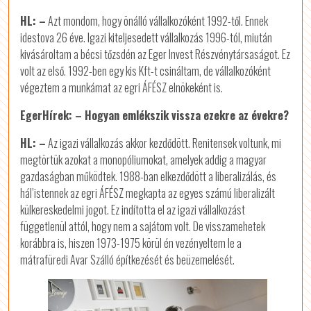
HL: –
Azt mondom, hogy önálló vállalkozóként 1992-től. Ennek
idestova 26 éve. Igazi kiteljesedett vállalkozás 1996-tól, miután
kivásároltam a bécsi tőzsdén az Eger Invest Részvénytársaságot. Ez
volt az első. 1992-ben egy kis Kft-t csináltam, de vállalkozóként
végeztem a munkámat az egri ÁFÉSZ elnökeként is.
EgerHírek: – Hogyan emlékszik vissza ezekre az évekre?
HL: –
Az igazi vállalkozás akkor kezdődött. Renitensek voltunk, mi
megtörtük azokat a monopóliumokat, amelyek addig a magyar
gazdaságban működtek. 1988-ban elkezdődött a liberalizálás, és
hál’istennek az egri ÁFÉSZ megkapta az egyes számú liberalizált
külkereskedelmi jogot. Ez indította el az igazi vállalkozást
függetlenül attól, hogy nem a sajátom volt. De visszamehetek
korábbra is, hiszen 1973-1975 körül én vezényeltem le a
mátrafüredi Avar Szálló építkezését és beüzemelését.