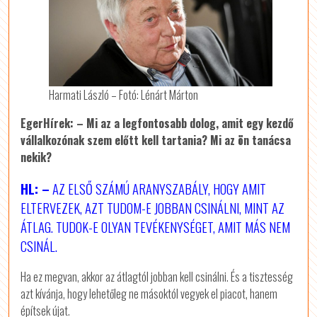
Harmati László – Fotó: Lénárt Márton
EgerHírek: – Mi az a legfontosabb dolog, amit egy kezdő
vállalkozónak szem előtt kell tartania? Mi az ön tanácsa
nekik?
HL: –
AZ ELSŐ SZÁMÚ ARANYSZABÁLY, HOGY AMIT
ELTERVEZEK, AZT TUDOM-E JOBBAN CSINÁLNI, MINT AZ
ÁTLAG. TUDOK-E OLYAN TEVÉKENYSÉGET, AMIT MÁS NEM
CSINÁL.
Ha ez megvan, akkor az átlagtól jobban kell csinálni. És a tisztesség
azt kívánja, hogy lehetőleg ne másoktól vegyek el piacot, hanem
építsek újat.