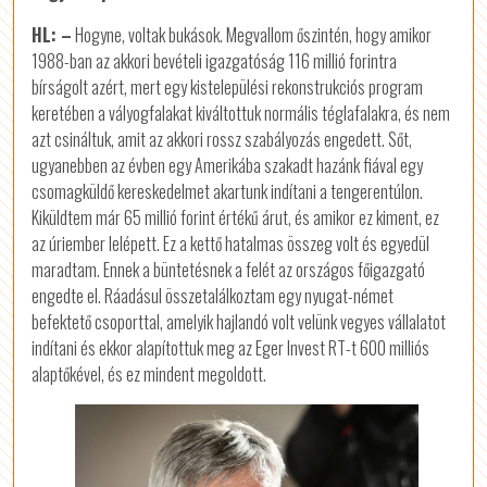
HL: –
Hogyne, voltak bukások. Megvallom őszintén, hogy amikor
1988-ban az akkori bevételi igazgatóság 116 millió forintra
bírságolt azért, mert egy kistelepülési rekonstrukciós program
keretében a vályogfalakat kiváltottuk normális téglafalakra, és nem
azt csináltuk, amit az akkori rossz szabályozás engedett. Sőt,
ugyanebben az évben egy Amerikába szakadt hazánk fiával egy
csomagküldő kereskedelmet akartunk indítani a tengerentúlon.
Kiküldtem már 65 millió forint értékű árut, és amikor ez kiment, ez
az úriember lelépett. Ez a kettő hatalmas összeg volt és egyedül
maradtam. Ennek a büntetésnek a felét az országos főigazgató
engedte el. Ráadásul összetalálkoztam egy nyugat-német
befektető csoporttal, amelyik hajlandó volt velünk vegyes vállalatot
indítani és ekkor alapítottuk meg az Eger Invest RT-t 600 milliós
alaptőkével, és ez mindent megoldott.