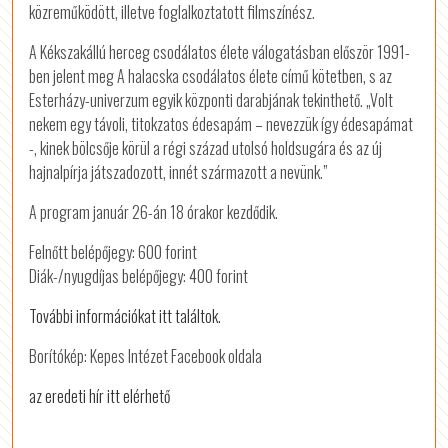
közreműködött, illetve foglalkoztatott filmszínész.
A Kékszakállú herceg csodálatos élete válogatásban először 1991-
ben jelent meg A halacska csodálatos élete című kötetben, s az
Esterházy-univerzum egyik központi darabjának tekinthető. „Volt
nekem egy távoli, titokzatos édesapám – nevezzük így édesapámat
-, kinek bölcsője körül a régi század utolsó holdsugára és az új
hajnalpírja játszadozott, innét származott a nevünk.”
A program január 26-án 18 órakor kezdődik.
Felnőtt belépőjegy: 600 forint
Diák-/nyugdíjas belépőjegy: 400 forint
További információkat itt találtok.
Borítókép: Kepes Intézet Facebook oldala
az eredeti hír itt elérhető