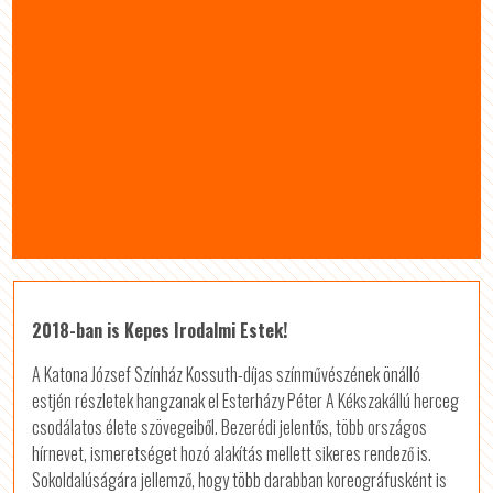
2018-ban is Kepes Irodalmi Estek!
A Katona József Színház Kossuth-díjas színművészének önálló
estjén részletek hangzanak el Esterházy Péter A Kékszakállú herceg
csodálatos élete szövegeiből. Bezerédi jelentős, több országos
hírnevet, ismeretséget hozó alakítás mellett sikeres rendező is.
Sokoldalúságára jellemző, hogy több darabban koreográfusként is