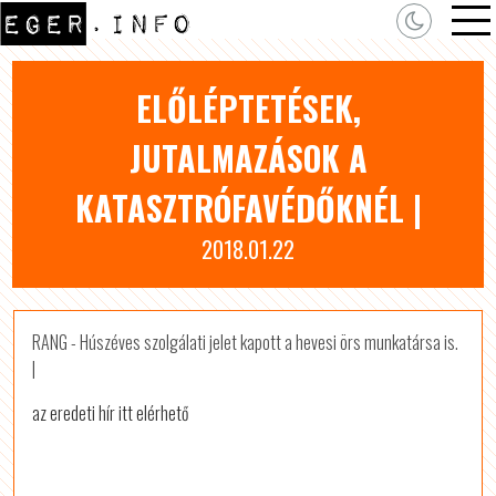
ELŐLÉPTETÉSEK,
JUTALMAZÁSOK A
KATASZTRÓFAVÉDŐKNÉL |
2018.01.22
RANG - Húszéves szolgálati jelet kapott a hevesi örs munkatársa is.
|
az eredeti hír itt elérhető