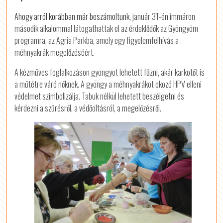
Ahogy arról korábban már beszámoltunk,
január 31-én immáron
második alkalommal látogathattak el az érdeklődők az Gyöngyöm
programra, az Agria Parkba, amely egy figyelemfelhívás a
méhnyakrák megelőzéséért.
A kézműves foglalkozáson gyöngyöt lehetett fűzni, akár karkötőt is
a műtétre váró nőknek. A gyöngy a méhnyakrákot okozó HPV elleni
védelmet szimbolizálja. Tabuk nélkül lehetett beszélgetni és
kérdezni a szűrésről, a védőoltásról, a megelőzésről.