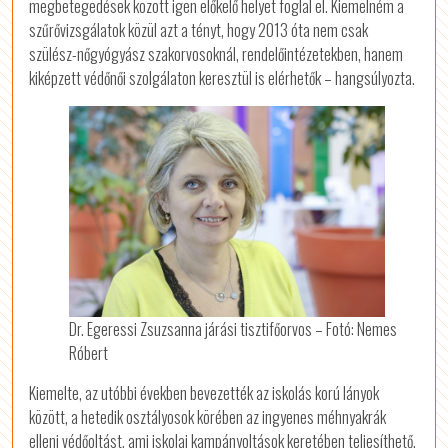
megbetegedések között igen előkelő helyet foglal el. Kiemelném a
szűrővizsgálatok közül azt a tényt, hogy 2013 óta nem csak
szülész-nőgyógyász szakorvosoknál, rendelőintézetekben, hanem
kiképzett védőnői szolgálaton keresztül is elérhetők – hangsúlyozta.
Dr. Egeressi Zsuzsanna járási tisztifőorvos – Fotó: Nemes
Róbert
Kiemelte, az utóbbi években bevezették az iskolás korú lányok
között, a hetedik osztályosok körében az ingyenes méhnyakrák
elleni védőoltást, ami iskolai kampányoltások keretében teljesíthető,