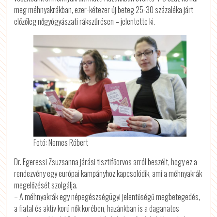
meg méhnyakrákban, ezer-kétezer új beteg 25-30 százaléka járt
előzőleg nőgyógyászati rákszűrésen – jelentette ki.
Fotó: Nemes Róbert
Dr. Egeressi Zsuzsanna járási tisztifőorvos arról beszélt, hogy ez a
rendezvény egy európai kampányhoz kapcsolódik, ami a méhnyakrák
megelőzését szolgálja.
– A méhnyakrák egy népegészségügyi jelentőségű megbetegedés,
a fiatal és aktív korú nők körében, hazánkban is a daganatos