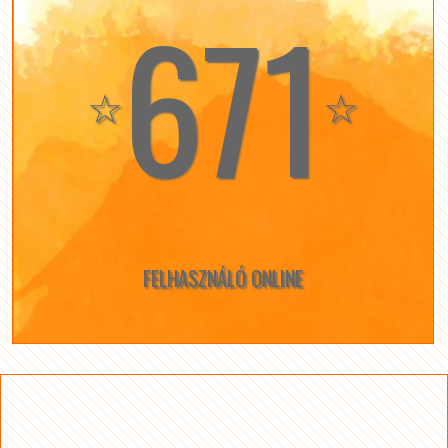
671
☆
☆
FELHASZNÁLÓ ONLINE