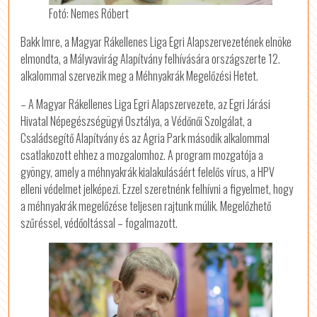
Fotó: Nemes Róbert
Bakk Imre, a Magyar Rákellenes Liga Egri Alapszervezetének elnöke
elmondta, a Mályvavirág Alapítvány felhívására országszerte 12.
alkalommal szervezik meg a Méhnyakrák Megelőzési Hetet.
– A Magyar Rákellenes Liga Egri Alapszervezete, az Egri Járási
Hivatal Népegészségügyi Osztálya, a Védőnői Szolgálat, a
Családsegítő Alapítvány és az Agria Park második alkalommal
csatlakozott ehhez a mozgalomhoz. A program mozgatója a
gyöngy, amely a méhnyakrák kialakulásáért felelős vírus, a HPV
elleni védelmet jelképezi. Ezzel szeretnénk felhívni a figyelmet, hogy
a méhnyakrák megelőzése teljesen rajtunk múlik. Megelőzhető
szűréssel, védőoltással – fogalmazott.