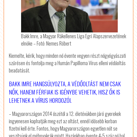
Bakk Imre, a Magyar Rákellenes Liga Egri Alapszervezetének
elnöke – Fotó: Nemes Róbert
Kiemelte, kérik, hogy minden nő évente vegyen részt nőgyógyászati
szűrésen és fontolja meg a Humán Papilloma Vírus elleni védőoltás
beadatását.
BAKK IMRE HANGSÚLYOZTA, A VÉDŐOLTÁST NEM CSAK
NŐK, HANEM FÉRFIAK IS IGÉNYBE VEHETIK, HISZ ŐK IS
LEHETNEK A VÍRUS HORDOZÓI.
– Magyarországon 2014 őszétől a 12. életévükben járó gyerekek
ingyenesen kaphatják meg ezt az oltást, ennél idősebb korban
fizetni kell érte. Fontos, hogy Magyarországon egyetlen nőt se
veszítsünk el méhnyakrák miatt. Hazánkban évente 4-5 száz nő hal