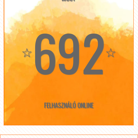
692
☆
☆
FELHASZNÁLÓ ONLINE