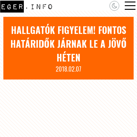
HALLGATÓK FIGYELEM! FONTOS
HATÁRIDŐK JÁRNAK LE A JÖVŐ
HÉTEN
2018.02.07