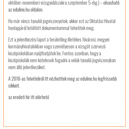
október-novemberi vizsgaidőszakra szeptember 5-éig.)
– olvasható
az eduline.hu oldalon.
Ha már nincs tanulói jogviszonyotok, akkor ezt az Oktatási Hivatal
honlapjáról letöltött dokumentummal tehetitek meg.
Ezt a jelentkezési lapot a területileg illetékes fővárosi, megyei
kormányhivatalokban vagy személyesen a vizsgát szervező
középiskolában nyújthatjátok be. Fontos azonban, hogy a
középiskolák nem kötelesek fogadni a velük tanulói jogviszonyban
nem álló jelentkezőket.
A 2018-as felvételiről itt nézhetitek meg az eduline.hu legfrissebb
cikkeit.
az eredeti hír itt elérhető