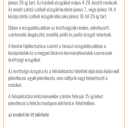
június 29-ig tart. Az írásbeli vizsgákat május 4-28. között rendezik.
Az emelt szintű szóbeli vizsgák kezdete június 7., vége június 14. A
középszintű szóbeli vizsgák időszaka június 18-tól 29-ig tart.
Ebben a vizsgaidőszakban az érettségizők rendes, előrehozott,
szintemelő, kiegészítő, ismétlő, pótló és javító vizsgát tehetnek.
A hivatal tájékoztatása szerint a tavaszi vizsgaidőszakban a
középiskolák és a megyei,fővárosi kormányhivatalok szerveznek
érettségi vizsgákat.
Az érettségi vizsgára és a felsőoktatási felvételi eljárásba külön kell
jelentkezni, egyik jelentkezés sem váltja ki vagy helyettesíti a
másikat.
A felsőoktatási intézményekbe szintén február 15-ig lehet
jelentkezni a felvi.hu honlapon elérhető e-felvételiben.
az eredeti hír itt elérhető