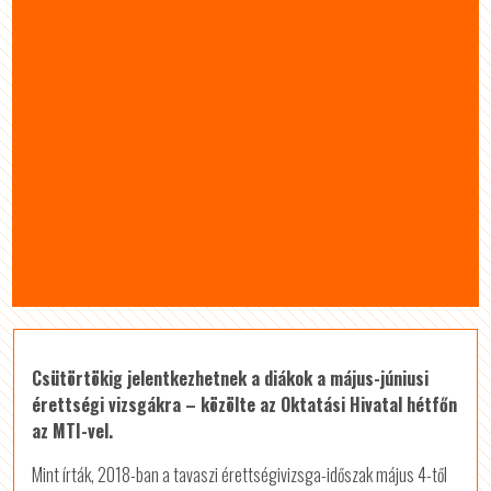
Csütörtökig jelentkezhetnek a diákok a május-júniusi
érettségi vizsgákra – közölte az Oktatási Hivatal hétfőn
az MTI-vel.
Mint írták, 2018-ban a tavaszi érettségivizsga-időszak május 4-től