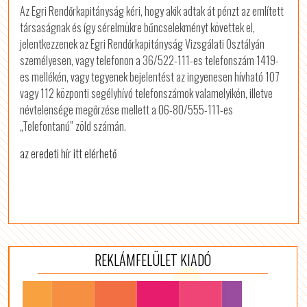
Az Egri Rendőrkapitányság kéri, hogy akik adtak át pénzt az említett
társaságnak és így sérelmükre bűncselekményt követtek el,
jelentkezzenek az Egri Rendőrkapitányság Vizsgálati Osztályán
személyesen, vagy telefonon a 36/522-111-es telefonszám 1419-
es mellékén, vagy tegyenek bejelentést az ingyenesen hívható 107
vagy 112 központi segélyhívó telefonszámok valamelyikén, illetve
névtelensége megőrzése mellett a 06-80/555-111-es
„Telefontanú” zöld számán.
az eredeti hír itt elérhető
REKLÁMFELÜLET KIADÓ