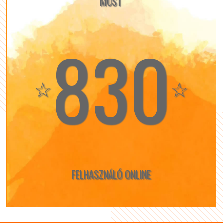
MOST
830
☆
☆
FELHASZNÁLÓ ONLINE