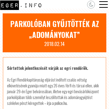
PARKOLÓBAN GYŰJTÖTTÉK AZ
„ADOMÁNYOKAT”
2018.02.14
Sértettek jelentkezését várják az egri rendőrök.
Az Egri Rendőrkapitányság eljárást indított csalás vétség
elkövetésének gyanúja miatt egy 26 éves férfi és társai ellen, akik
január 29-én Eger belvárosában, illetve egy egri bevásárlóközpont
parkolójában több személyt leszólítottak és adománygyűjtést
színlelve pénzt kéregettek
– írja a police.hu.