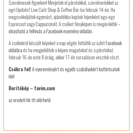
Szerelmesek figyelem! Menjetek el párotokkal, szerelmetekkel az
egri Update1 Low Carb Shop & Coffee Bar-ba február 14-én. Ha
megcsókoljátok egymást, ajándékba kaptok fejenként egy-egy
Espressot vagy Cappuccinót. A csókot fényképen is megörökítik
–
olvasható a felhívás a Facebook esemény oldalán.
A csókokról készült képeket a nap végén feltöltik az üzlet
Facebook
oldalára
és ha megjelölitek a képen magatokat és a párotokat,
február 16-án este 8 óráig, akkor 17-én sorsoláson vesztek részt.
Csókra fel!
A nyereményért és egyéb szabályokért kattintsatok
ide!
Borítókép – favim.com
az eredeti hír itt elérhető