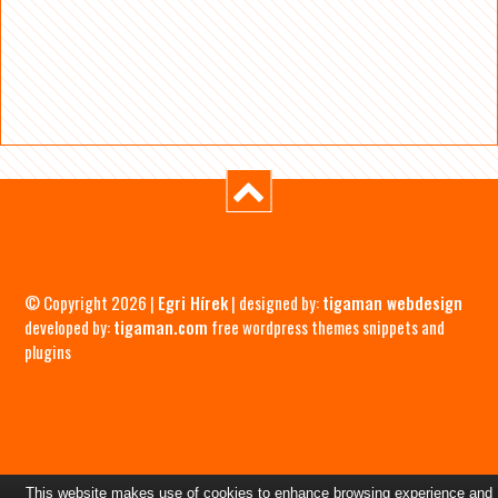
© Copyright 2026 |
Egri Hírek
| designed by:
tigaman webdesign
developed by:
tigaman.com
free wordpress themes snippets and
plugins
This website makes use of cookies to enhance browsing experience and