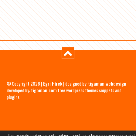
© Copyright 2026 |
Egri Hírek
| designed by:
tigaman webdesign
developed by:
tigaman.com
free wordpress themes snippets and
plugins
This website makes use of cookies to enhance browsing experience and