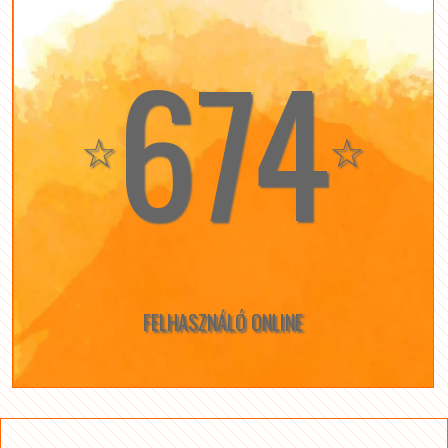
674
☆
☆
FELHASZNÁLÓ ONLINE