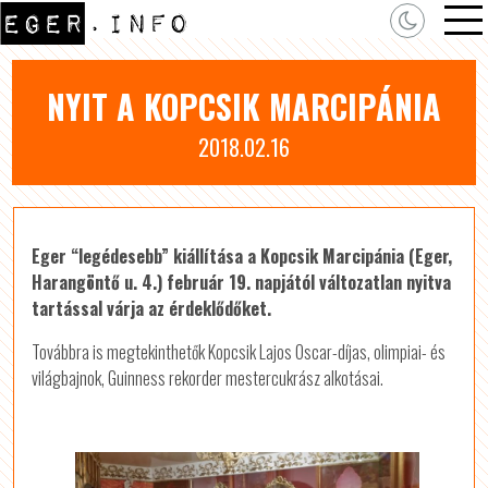
NYIT A KOPCSIK MARCIPÁNIA
2018.02.16
Eger “legédesebb” kiállítása a Kopcsik Marcipánia (Eger,
Harangöntő u. 4.) február 19. napjától változatlan nyitva
tartással várja az érdeklődőket.
Továbbra is megtekinthetők Kopcsik Lajos Oscar-díjas, olimpiai- és
világbajnok, Guinness rekorder mestercukrász alkotásai.