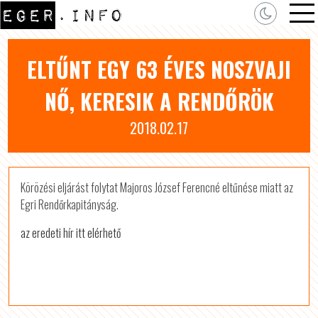
ELTŰNT EGY 63 ÉVES NOSZVAJI
NŐ, KERESIK A RENDŐRÖK
2018.02.17
Körözési eljárást folytat Majoros József Ferencné eltűnése miatt az
Egri Rendőrkapitányság.
az eredeti hír itt elérhető