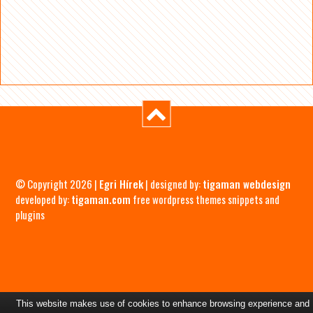
© Copyright 2026 |
Egri Hírek
| designed by:
tigaman webdesign
developed by:
tigaman.com
free wordpress themes snippets and
plugins
This website makes use of cookies to enhance browsing experience and