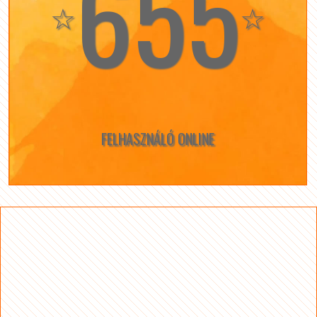
655
☆
☆
FELHASZNÁLÓ ONLINE