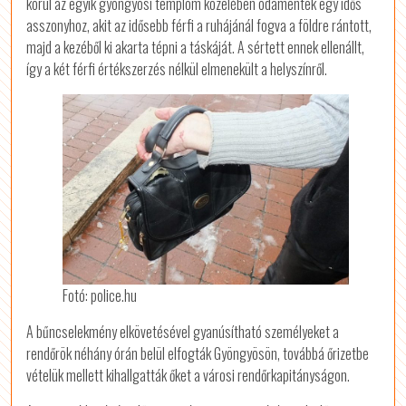
körül az egyik gyöngyösi templom közelében odamentek egy idős
asszonyhoz, akit az idősebb férfi a ruhájánál fogva a földre rántott,
majd a kezéből ki akarta tépni a táskáját. A sértett ennek ellenállt,
így a két férfi értékszerzés nélkül elmenekült a helyszínről.
Fotó: police.hu
A bűncselekmény elkövetésével gyanúsítható személyeket a
rendőrök néhány órán belül elfogták Gyöngyösön, továbbá őrizetbe
vételük mellett kihallgatták őket a városi rendőrkapitányságon.