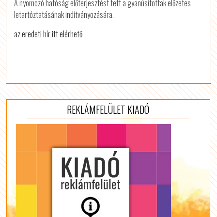
A nyomozó hatóság előterjesztést tett a gyanúsítottak előzetes
letartóztatásának indítványozására.
az eredeti hír itt elérhető
REKLÁMFELÜLET KIADÓ