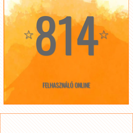
814
☆
☆
FELHASZNÁLÓ ONLINE