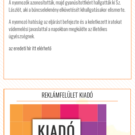
A nyomozók azonosították, majd gyanúsítottként hallgatták ki Sz.
Lászlót, aki a bűncselekmény elkövetését kihallgatásakor elismerte.
A nyomozó hatóság az eljárást befejezte és a keletkezett iratokat
vádemelési javaslattal a napokban megküldte az illetékes
ügyészségnek.
az eredeti hír itt elérhető
REKLÁMFELÜLET KIADÓ