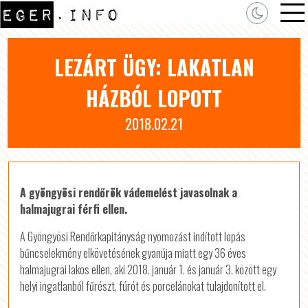
LEZÁRT ÜGY: LAKATLAN
HÁZBÓL LOPOTT
2018.02.21
A gyöngyösi rendőrök vádemelést javasolnak a
halmajugrai férfi ellen.
A Gyöngyösi Rendőrkapitányság nyomozást indított lopás
bűncselekmény elkövetésének gyanúja miatt egy 36 éves
halmajugrai lakos ellen, aki 2018. január 1. és január 3. között egy
helyi ingatlanból fűrészt, fúrót és porcelánokat tulajdonított el.