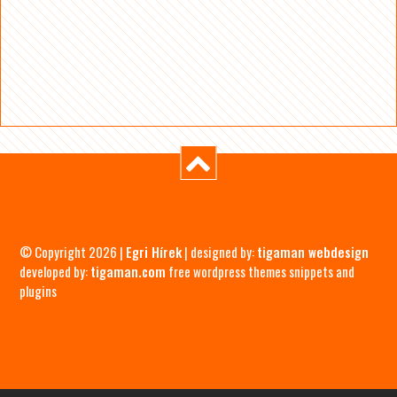
© Copyright 2026 |
Egri Hírek
| designed by:
tigaman webdesign
developed by:
tigaman.com
free wordpress themes snippets and
plugins