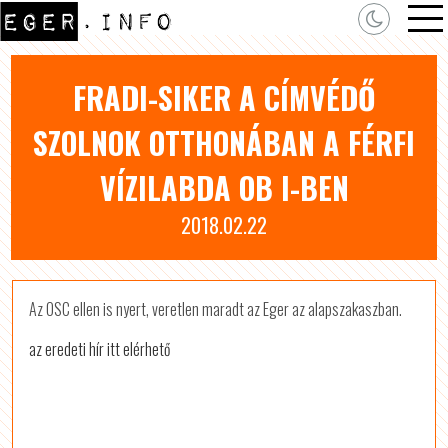
FRADI-SIKER A CÍMVÉDŐ
SZOLNOK OTTHONÁBAN A FÉRFI
VÍZILABDA OB I-BEN
2018.02.22
Az OSC ellen is nyert, veretlen maradt az Eger az alapszakaszban.
az eredeti hír itt elérhető