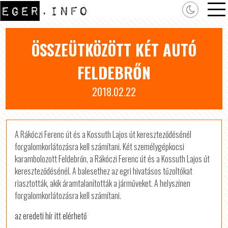
ÖSSZEÜTKÖZÖTT KÉT AUTÓ
FELDEBRŐN
2018.02.22
A Rákóczi Ferenc út és a Kossuth Lajos út kereszteződésénél
forgalomkorlátozásra kell számítani. Két személygépkocsi
karambolozott Feldebrőn, a Rákóczi Ferenc út és a Kossuth Lajos út
kereszteződésénél. A balesethez az egri hivatásos tűzoltókat
riasztották, akik áramtalanították a járműveket. A helyszínen
forgalomkorlátozásra kell számítani.
az eredeti hír itt elérhető