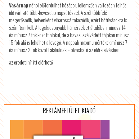
Vasárnap
néhol előfordulhat hózápor. Jellemzően változóan felhős
idő várható több-kevesebb napsütéssel. A szél többfelé
megerősödik, helyenként viharossá fokozódik, ezért hófúvásokra is
számítani kell. A legalacsonyabb hőmérséklet általában mínusz 14
és mínusz 7 fok között alakul, de a havas, szélvédett tájakon mínusz
15 fok alá is lehűlhet a levegő. A nappali maximumértékek mínusz 7
és mínusz 2 fok között alakulnak – olvasható az előrejelzésben.
az eredeti hír itt elérhető
REKLÁMFELÜLET KIADÓ