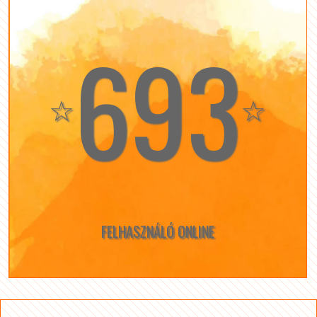
693
☆
☆
FELHASZNÁLÓ ONLINE