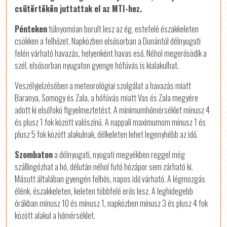
csütörtökön juttattak el az MTI-hez.
Pénteken
túlnyomóan borult lesz az ég, estefelé északkeleten
csökken a felhőzet. Napközben elsősorban a Dunántúl délnyugati
felén várható havazás, helyenként havas eső. Néhol megerősödik a
szél, elsősorban nyugaton gyenge hófúvás is kialakulhat.
Veszélyjelzésében a meteorológiai szolgálat a havazás miatt
Baranya, Somogy és Zala, a hófúvás miatt Vas és Zala megyére
adott ki elsőfokú figyelmeztetést. A minimumhőmérséklet mínusz 4
és plusz 1 fok között valószínű. A nappali maximumom mínusz 1 és
plusz 5 fok között alakulnak, délkeleten lehet legenyhébb az idő.
Szombaton
a délnyugati, nyugati megyékben reggel még
szállingózhat a hó, délután néhol futó hózápor sem zárható ki.
Másutt általában gyengén felhős, napos idő várható. A légmozgás
élénk, északkeleten, keleten többfelé erős lesz. A leghidegebb
órákban mínusz 10 és mínusz 1, napközben mínusz 3 és plusz 4 fok
között alakul a hőmérséklet.