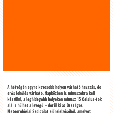
A hétvégén egyre kevesebb helyen várható havazás, de
erős lehűlés várható. Napközben is mínuszokra kell
készülni, a leghidegebb helyeken mínusz 15 Celsius-fok
alá is hűlhet a levegő – derül ki az Országos
Meteorológiai Szolgálat előrejelzéséből, amelyet