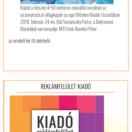
Rajtol a felszíni 4×50 méteres mixváltó mezőnye az
uszonyosúszó világkupán az egri Bitskey Aladár Uszodában
2018. február 24-én. Elöl Senánszky Petra, a Debreceni
Búvárklub versenyzője. MTI Fotó: Komka Péter
az eredeti hír itt elérhető
REKLÁMFELÜLET KIADÓ