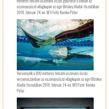
méteres felszíni uszonyos úszás győztese a célban az
uszonyosúszó világkupán az egri Bitskey Aladár Uszodában
2018. február 24-én. MTI Fotó: Komka Péter
Versenyzők a 800 méteres felszíni uszonyos úszás
versenyszámban az uszonyosúszó világkupán az egri Bitskey
Aladár Uszodában 2018. február 24-én. MTI Fotó: Komka
Péter