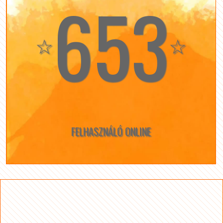
653
☆
☆
FELHASZNÁLÓ ONLINE