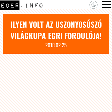
ILYEN VOLT AZ USZONYOSÚSZÓ
VILÁGKUPA EGRI FORDULÓJA!
2018.02.25