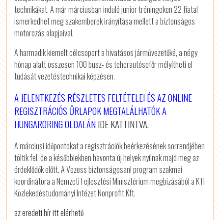
technikákat. A már márciusban induló junior tréningeken 22 fiatal
ismerkedhet meg szakemberek irányítása mellett a biztonságos
motorozás alapjaival.
A harmadik kiemelt célcsoport a hivatásos járművezetőké, a négy
hónap alatt összesen 100 busz- és teherautósofőr mélyítheti el
tudását vezetéstechnikai képzésen.
A JELENTKEZÉS RÉSZLETES FELTÉTELEI ÉS AZ ONLINE
REGISZTRÁCIÓS ŰRLAPOK MEGTALÁLHATÓK A
HUNGARORING OLDALÁN
IDE KATTINTVA
.
A márciusi időpontokat a regisztrációk beérkezésének sorrendjében
töltik fel, de a későbbiekben havonta új helyek nyílnak majd meg az
érdeklődők előtt. A Vezess biztonságosan! program szakmai
koordinátora a Nemzeti Fejlesztési Minisztérium megbízásából a KTI
Közlekedéstudományi Intézet Nonprofit Kft.
az eredeti hír itt elérhető