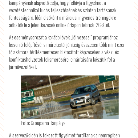
kampányának alapvető célja, hogy felhívja a figyelmet a
vezetéstechnikai tudás fejlesztésének és szinten tartásának
fontosságára. Idén elsőként a márciusi ingyenes tréningekre
adhatók le a jelentkezések online űrlapon február 26-ától.
Az eseménysorozat a korábbi évek „Jól vezess!” programjához
hasonló felépítésű: a márciustól júniusig összesen több mint ezer
fő számára térítésmentesen biztosított képzéseken a vész- és
konfliktushelyzetek felismerésére, elhárítására készítik fel a
járművezetőket.
Fotó: Groupama Tanpálya
A szervezők idén is fokozott figyelmet fordítanak a nemrégiben