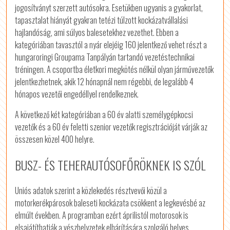
jogosítványt szerzett autósokra. Esetükben ugyanis a gyakorlat,
tapasztalat hiányát gyakran tetézi túlzott kockázatvállalási
hajlandóság, ami súlyos balesetekhez vezethet. Ebben a
kategóriában tavasztól a nyár elejéig 160 jelentkező vehet részt a
hungaroringi Groupama Tanpályán tartandó vezetéstechnikai
tréningen. A csoportba életkori megkötés nélkül olyan járművezetők
jelentkezhetnek, akik 12 hónapnál nem régebbi, de legalább 4
hónapos vezetői engedéllyel rendelkeznek.
A következő két kategóriában a 60 év alatti személygépkocsi
vezetők és a 60 év feletti szenior vezetők regisztrációját várják az
összesen közel 400 helyre.
BUSZ- ÉS TEHERAUTÓSOFŐRÖKNEK IS SZÓL
Uniós adatok szerint a közlekedés résztvevői közül a
motorkerékpárosok baleseti kockázata csökkent a legkevésbé az
elmúlt években. A programban ezért áprilistól motorosok is
elsajátíthatják a vészhelyzetek elhárítására szolgáló helyes