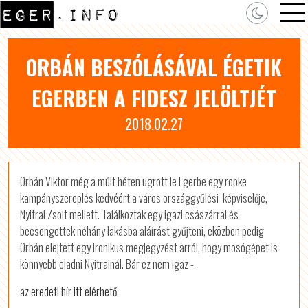
ORBÁN BESZÓLÁSÁVAL ÉGETIK
EGERBEN A FIDESZ JELÖLTJÉT
2018.02.27
Orbán Viktor még a múlt héten ugrott le Egerbe egy röpke
kampányszereplés kedvéért a város országgyűlési képviselője,
Nyitrai Zsolt mellett. Találkoztak egy igazi császárral és
becsengettek néhány lakásba aláírást gyűjteni, eközben pedig
Orbán elejtett egy ironikus megjegyzést arról, hogy mosógépet is
könnyebb eladni Nyitrainál. Bár ez nem igaz -
az eredeti hír itt elérhető