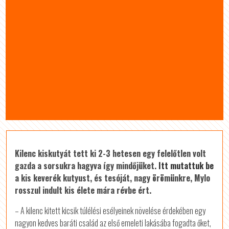
Kilenc kiskutyát tett ki 2-3 hetesen egy felelőtlen volt
gazda a sorsukra hagyva így mindőjüket.
Itt mutattuk be
a kis keverék kutyust, és tesóját, nagy örömünkre, Mylo
rosszul indult kis élete mára révbe ért.
– A kilenc kitett kicsik túlélési esélyeinek növelése érdekében egy
nagyon kedves baráti család az első emeleti lakásába fogadta őket,