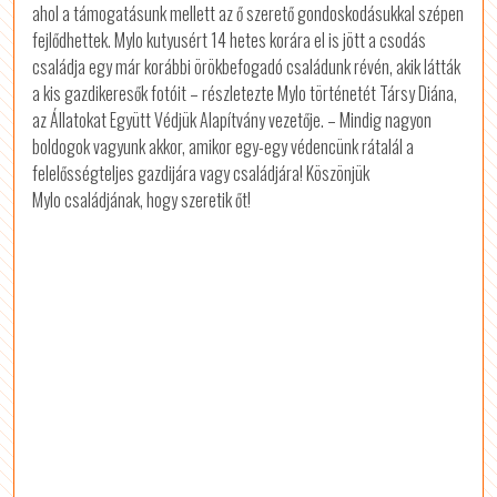
ahol a támogatásunk mellett az ő szerető gondoskodásukkal szépen
fejlődhettek. Mylo kutyusért 14 hetes korára el is jött a csodás
családja egy már korábbi örökbefogadó családunk révén, akik látták
a kis gazdikeresők fotóit – részletezte Mylo történetét Társy Diána,
az Állatokat Együtt Védjük Alapítvány vezetője. – Mindig nagyon
boldogok vagyunk akkor, amikor egy-egy védencünk rátalál a
felelősségteljes gazdijára vagy családjára! Köszönjük
Mylo családjának, hogy szeretik őt!