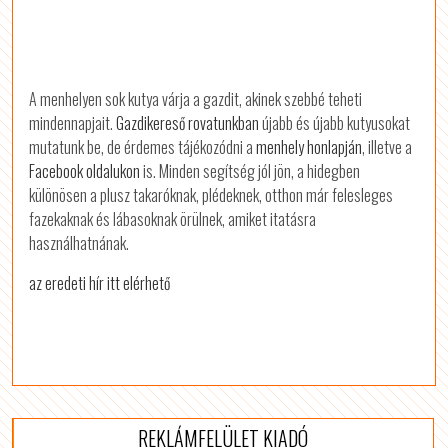
A menhelyen sok kutya várja a gazdit, akinek szebbé teheti
mindennapjait.
Gazdikereső rovatunkban
újabb és újabb kutyusokat
mutatunk be, de érdemes tájékozódni a
menhely honlapján
, illetve a
Facebook oldalukon
is. Minden segítség jól jön, a hidegben
különösen a plusz takaróknak, plédeknek, otthon már felesleges
fazekaknak és lábasoknak örülnek, amiket itatásra
használhatnának.
az eredeti hír itt elérhető
REKLÁMFELÜLET KIADÓ