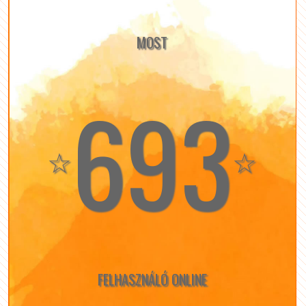
MOST
693
☆
☆
FELHASZNÁLÓ ONLINE