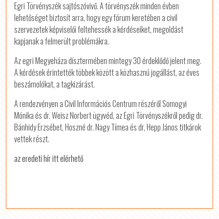
Egri Törvényszék sajtószóvivő. A törvényszék minden évben
lehetőséget biztosít arra, hogy egy fórum keretében a civil
szervezetek képviselői feltehessék a kérdéseiket, megoldást
kapjanak a felmerült problémákra.
Az egri Megyeháza dísztermében mintegy 30 érdeklődő jelent meg.
A kérdések érintették többek között a közhasznú jogállást, az éves
beszámolókat, a tagkizárást.
A rendezvényen a Civil Információs Centrum részéről Somogyi
Mónika és dr. Weisz Norbert ügyvéd, az Egri Törvényszékről pedig dr.
Bánhidy Erzsébet, Hoszné dr. Nagy Tímea és dr, Hepp János titkárok
vettek részt.
az eredeti hír itt elérhető