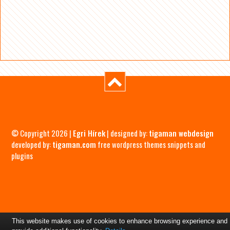
© Copyright 2026 |
Egri Hírek
| designed by:
tigaman webdesign
developed by:
tigaman.com
free wordpress themes snippets and
plugins
This website makes use of cookies to enhance browsing experience and