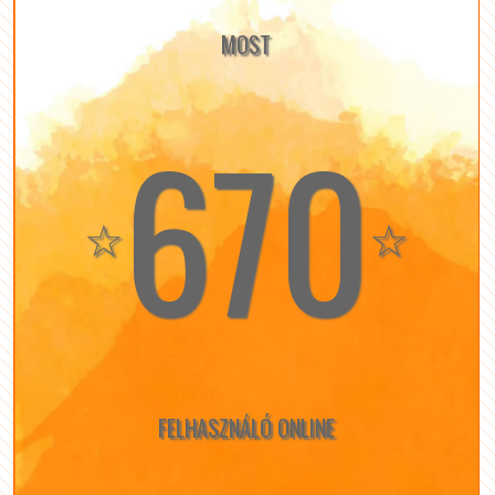
MOST
670
☆
☆
FELHASZNÁLÓ ONLINE