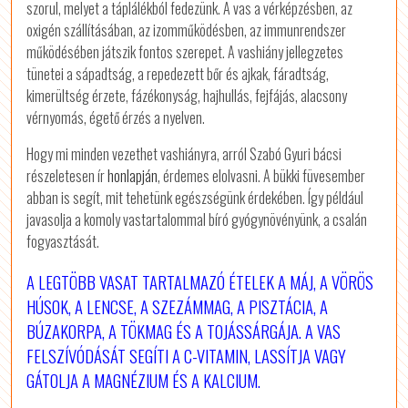
szorul, melyet a táplálékból fedezünk. A vas a vérképzésben, az
oxigén szállításában, az izomműködésben, az immunrendszer
működésében játszik fontos szerepet. A vashiány jellegzetes
tünetei a sápadtság, a repedezett bőr és ajkak, fáradtság,
kimerültség érzete, fázékonyság, hajhullás, fejfájás, alacsony
vérnyomás, égető érzés a nyelven.
Hogy mi minden vezethet vashiányra, arról Szabó Gyuri bácsi
részeletesen ír
honlapján
, érdemes elolvasni. A bükki füvesember
abban is segít, mit tehetünk egészségünk érdekében. Így például
javasolja a komoly vastartalommal bíró gyógynövényünk, a csalán
fogyasztását.
A LEGTÖBB VASAT TARTALMAZÓ ÉTELEK A MÁJ, A VÖRÖS
HÚSOK, A LENCSE, A SZEZÁMMAG, A PISZTÁCIA, A
BÚZAKORPA, A TÖKMAG ÉS A TOJÁSSÁRGÁJA. A VAS
FELSZÍVÓDÁSÁT SEGÍTI A C-VITAMIN, LASSÍTJA VAGY
GÁTOLJA A MAGNÉZIUM ÉS A KALCIUM.