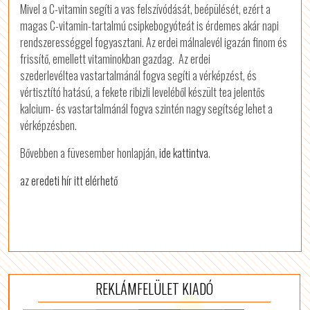
Mivel a C-vitamin segíti a vas felszívódását, beépülését, ezért a
magas C-vitamin-tartalmú csipkebogyóteát is érdemes akár napi
rendszerességgel fogyasztani. Az erdei málnalevél igazán finom és
frissítő, emellett vitaminokban gazdag. Az erdei
szederlevéltea vastartalmánál fogva segíti a vérképzést, és
vértisztító hatású, a fekete ribizli leveléből készült tea jelentős
kalcium- és vastartalmánál fogva szintén nagy segítség lehet a
vérképzésben.
Bővebben a füvesember honlapján,
ide kattintva
.
az eredeti hír itt elérhető
REKLÁMFELÜLET KIADÓ