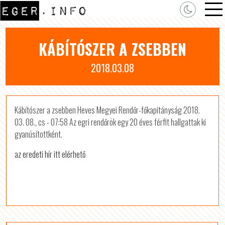
KÁBÍTÓSZER A ZSEBBEN
2018.03.08
Kábítószer a zsebben Heves Megyei Rendőr-főkapitányság 2018.
03. 08., cs - 07:58 Az egri rendőrök egy 20 éves férfit hallgattak ki
gyanúsítottként.
az eredeti hír itt elérhető