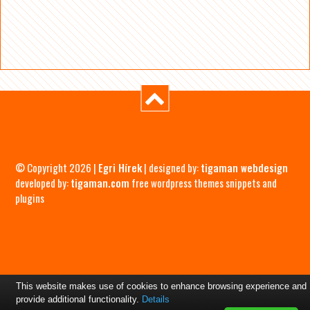
© Copyright 2026 |
Egri Hírek
| designed by:
tigaman webdesign
developed by:
tigaman.com
free wordpress themes snippets and
plugins
This website makes use of cookies to enhance browsing experience and
provide additional functionality.
Details