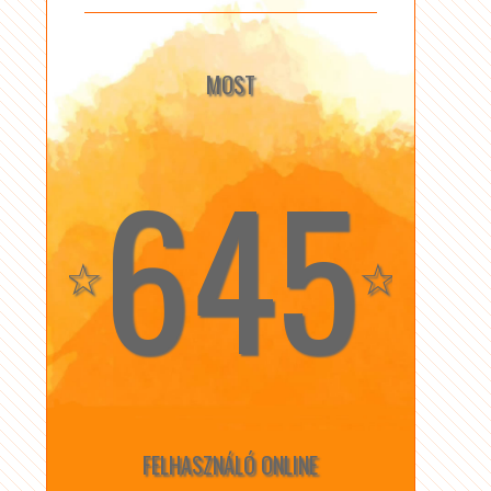
MOST
645
☆
☆
FELHASZNÁLÓ ONLINE