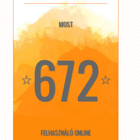
MOST
672
☆
☆
FELHASZNÁLÓ ONLINE