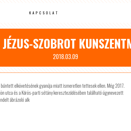
KAPCSOLAT
A JÉZUS-SZOBROT KUNSZEN
2018.03.09
 bűntett elkövetésének gyanúja miatt ismeretlen tettesek ellen. Még 2017.
ttön utca és a Kőrös-parti sétány kereszteződésében található úgynevezett
endelt ábrázoló alk