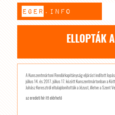
ELLOPTÁK 
A Kunszentmártoni Rendőrkapitányság eljárást indított lopás
július 14. és 2017. július 17. között Kunszentmártonban a Kö
Juhász Keresztről eltulajdonították a Jézust, illetve a Szent V
az eredeti hír itt elérhető